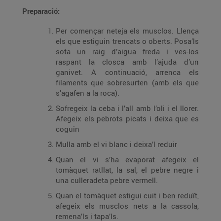
Preparació:
Per començar neteja els musclos. Llença
els que estiguin trencats o oberts. Posa’ls
sota un raig d’aigua freda i ves-los
raspant la closca amb l’ajuda d’un
ganivet. A continuació, arrenca els
filaments que sobresurten (amb els que
s’agafen a la roca).
Sofregeix la ceba i l’all amb l’oli i el llorer.
Afegeix els pebrots picats i deixa que es
coguin
Mulla amb el vi blanc i deixa’l reduir
Quan el vi s’ha evaporat afegeix el
tomàquet ratllat, la sal, el pebre negre i
una culleradeta pebre vermell.
Quan el tomàquet estigui cuit i ben reduït,
afegeix els musclos nets a la cassola,
remena’ls i tapa’ls.