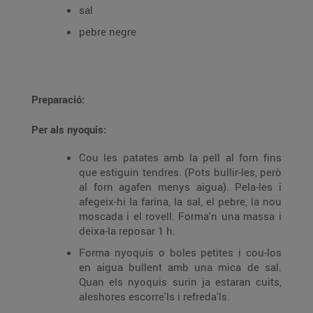
sal
pebre negre
Preparació:
Per als nyoquis:
Cou les patates amb la pell al forn fins
que estiguin tendres. (Pots bullir-les, però
al forn agafen menys aigua). Pela-les i
afegeix-hi la farina, la sal, el pebre, la nou
moscada i el rovell. Forma'n una massa i
deixa-la reposar 1 h.
Forma nyoquis o boles petites i cou-los
en aigua bullent amb una mica de sal.
Quan els nyoquis surin ja estaran cuits,
aleshores escorre'ls i refreda'ls.