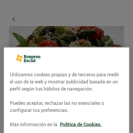
Utilizamos cookies propias y de terceros para medir
el uso de la web y mostrar publicidad basada en un
RECETAS
perfil según tus hábitos de navegación.
Nyoquis de patata amb
Puedes aceptar, rechazar las no esenciales o
pesto, espàrrecs i
configurar tus preferencias.
cirerols
Más información en la
Política de Cookies.
17/abril/2020