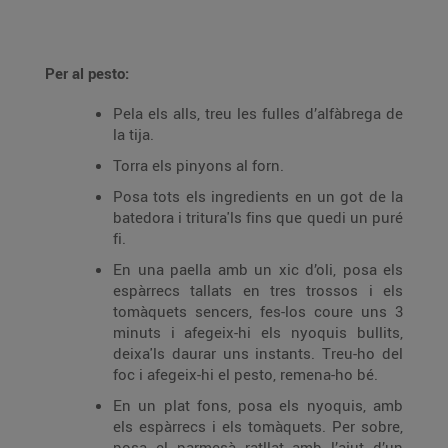
Per al pesto:
Pela els alls, treu les fulles d’alfàbrega de
la tija.
Torra els pinyons al forn.
Posa tots els ingredients en un got de la
batedora i tritura'ls fins que quedi un puré
fi.
En una paella amb un xic d’oli, posa els
espàrrecs tallats en tres trossos i els
tomàquets sencers, fes-los coure uns 3
minuts i afegeix-hi els nyoquis bullits,
deixa'ls daurar uns instants. Treu-ho del
foc i afegeix-hi el pesto, remena-ho bé.
En un plat fons, posa els nyoquis, amb
els espàrrecs i els tomàquets. Per sobre,
posa el parmesà ratllat amb l’ajut d’un