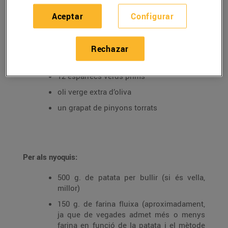
Aceptar
Configurar
Ingredients per a 4 persones:
50 g. de formatge parmesà
Rechazar
20 tomàquets cirerols
12 espàrrecs verds prims
oli verge extra d’oliva
un grapat de pinyons torrats
Per als nyoquis:
500 g. de patata per bullir (si és vella,
millor)
150 g. de farina fluixa (aproximadament,
ja que de vegades admet més o menys
farina en funció de la patata i el mètode