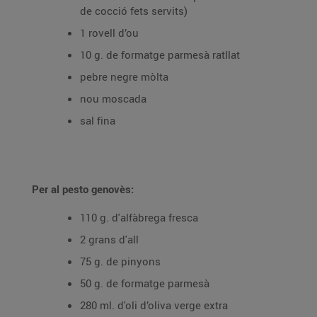
de cocció fets servits)
1 rovell d’ou
10 g. de formatge parmesà ratllat
pebre negre mòlta
nou moscada
sal fina
Per al pesto genovès:
110 g. d'alfàbrega fresca
2 grans d'all
75 g. de pinyons
50 g. de formatge parmesà
280 ml. d'oli d’oliva verge extra