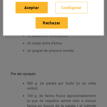
Aceptar
Configurar
Ingredients per a 4 persones:
50 g. de formatge parmesà
Rechazar
20 tomàquets cirerols
12 espàrrecs verds prims
oli verge extra d’oliva
un grapat de pinyons torrats
Per als nyoquis:
500 g. de patata per bullir (si és vella,
millor)
150 g. de farina fluixa (aproximadament,
ja que de vegades admet més o menys
farina en funció de la patata i el mètode