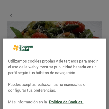
Utilizamos cookies propias y de terceros para medir
el uso de la web y mostrar publicidad basada en un
RECETAS
perfil según tus hábitos de navegación.
Nyoquis de patata amb
Puedes aceptar, rechazar las no esenciales o
pesto, espàrrecs i
configurar tus preferencias.
cirerols
Más información en la
Política de Cookies.
17/abril/2020