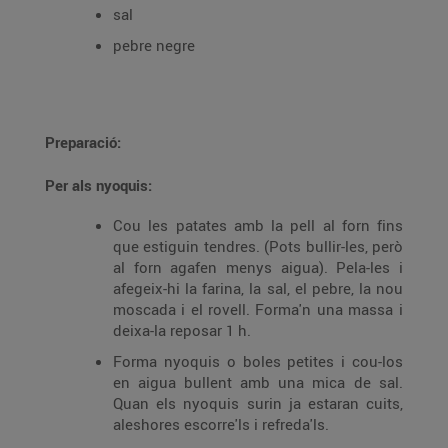
sal
pebre negre
Preparació:
Per als nyoquis:
Cou les patates amb la pell al forn fins
que estiguin tendres. (Pots bullir-les, però
al forn agafen menys aigua). Pela-les i
afegeix-hi la farina, la sal, el pebre, la nou
moscada i el rovell. Forma'n una massa i
deixa-la reposar 1 h.
Forma nyoquis o boles petites i cou-los
en aigua bullent amb una mica de sal.
Quan els nyoquis surin ja estaran cuits,
aleshores escorre'ls i refreda'ls.