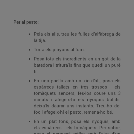
Per al pesto:
Pela els alls, treu les fulles d’alfàbrega de
la tija.
Torra els pinyons al forn.
Posa tots els ingredients en un got de la
batedora i tritura'ls fins que quedi un puré
fi.
En una paella amb un xic d’oli, posa els
espàrrecs tallats en tres trossos i els
tomàquets sencers, fes-los coure uns 3
minuts i afegeix-hi els nyoquis bullits,
deixa'ls daurar uns instants. Treu-ho del
foc i afegeix-hi el pesto, remena-ho bé.
En un plat fons, posa els nyoquis, amb
els espàrrecs i els tomàquets. Per sobre,
posa el parmesà ratllat amb l’ajut d’un