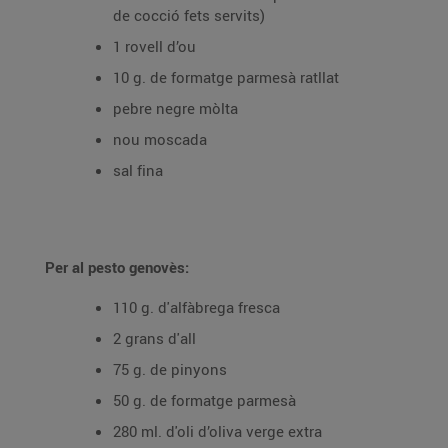
de cocció fets servits)
1 rovell d’ou
10 g. de formatge parmesà ratllat
pebre negre mòlta
nou moscada
sal fina
Per al pesto genovès:
110 g. d'alfàbrega fresca
2 grans d'all
75 g. de pinyons
50 g. de formatge parmesà
280 ml. d'oli d’oliva verge extra