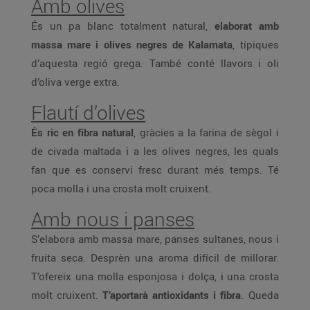
Amb olives
És un pa blanc totalment natural,
elaborat amb
massa mare i olives negres de Kalamata
, típiques
d’aquesta regió grega. També conté llavors i oli
d’oliva verge extra.
Flautí d’olives
És ric en fibra natural
, gràcies a la farina de sègol i
de civada maltada i a les olives negres, les quals
fan que es conservi fresc durant més temps. Té
poca molla i una crosta molt cruixent.
Amb nous i panses
S’elabora amb massa mare, panses sultanes, nous i
fruita seca. Desprèn una aroma difícil de millorar.
T’ofereix una molla esponjosa i dolça, i una crosta
molt cruixent.
T’aportarà antioxidants i fibra
. Queda