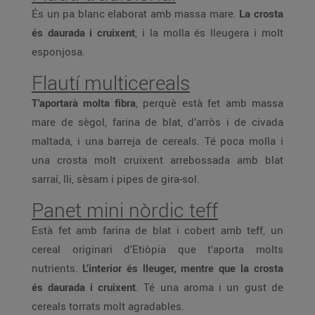
És un pa blanc elaborat amb massa mare.
La crosta
és daurada i cruixent
, i la molla és lleugera i molt
esponjosa.
Flautí multicereals
T’aportarà molta fibra
, perquè està fet amb massa
mare de sègol, farina de blat, d’arròs i de civada
maltada, i una barreja de cereals. Té poca molla i
una crosta molt cruixent arrebossada amb blat
sarraí, lli, sèsam i pipes de gira-sol.
Panet mini nòrdic teff
Està fet amb farina de blat i cobert amb teff, un
cereal originari d’Etiòpia que t’aporta molts
nutrients.
L’interior és lleuger, mentre que la crosta
és daurada i cruixent
. Té una aroma i un gust de
cereals torrats molt agradables.