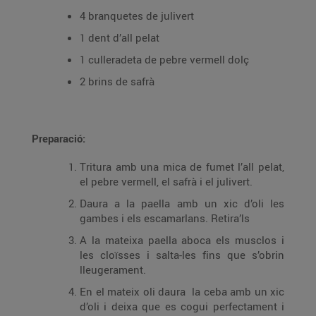
4 branquetes de julivert
1 dent d’all pelat
1 culleradeta de pebre vermell dolç
2 brins de safrà
Preparació:
Tritura amb una mica de fumet l’all pelat,
el pebre vermell, el safrà i el julivert.
Daura a la paella amb un xic d’oli les
gambes i els escamarlans. Retira’ls
A la mateixa paella aboca els musclos i
les cloïsses i salta-les fins que s’obrin
lleugerament.
En el mateix oli daura la ceba amb un xic
d’oli i deixa que es cogui perfectament i