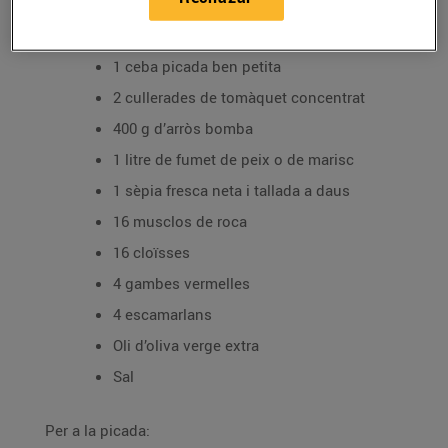
Per a l’arròs:
1 ceba picada ben petita
2 cullerades de tomàquet concentrat
400 g d’arròs bomba
1 litre de fumet de peix o de marisc
1 sèpia fresca neta i tallada a daus
16 musclos de roca
16 cloïsses
4 gambes vermelles
4 escamarlans
Oli d’oliva verge extra
Sal
Per a la picada: