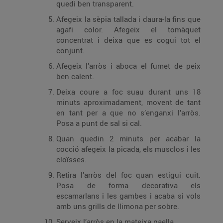
quedi ben transparent.
Afegeix la sèpia tallada i daura-la fins que
agafi color. Afegeix el tomàquet
concentrat i deixa que es cogui tot el
conjunt.
Afegeix l’arròs i aboca el fumet de peix
ben calent.
Deixa coure a foc suau durant uns 18
minuts aproximadament, movent de tant
en tant per a que no s’enganxi l’arròs.
Posa a punt de sal si cal.
Quan quedin 2 minuts per acabar la
cocció afegeix la picada, els musclos i les
cloïsses.
Retira l’arròs del foc quan estigui cuit.
Posa de forma decorativa els
escamarlans i les gambes i acaba si vols
amb uns grills de llimona per sobre.
Serveix l’arròs en la mateixa paella.