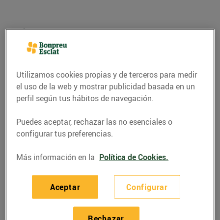
Utilizamos cookies propias y de terceros para medir
el uso de la web y mostrar publicidad basada en un
perfil según tus hábitos de navegación.
Puedes aceptar, rechazar las no esenciales o
configurar tus preferencias.
RECETAS
Más información en la
Política de Cookies.
Paella marinera
05/julio/2022
Aceptar
Configurar
Ingredients per a 4 persones:
Rechazar