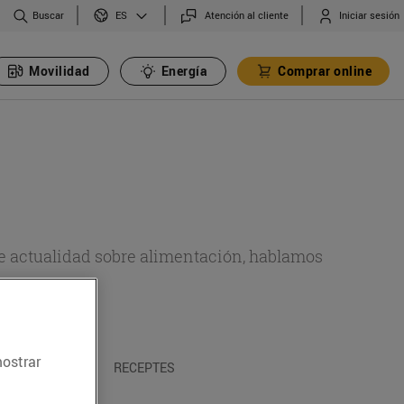
Buscar
Atención al cliente
Iniciar sesión
ES
Movilidad
Energía
Comprar online
de actualidad sobre alimentación, hablamos
emas.
mostrar
A I TRADICIONS
RECEPTES