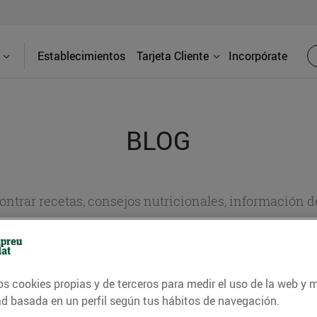
Establecimientos
Tarjeta Cliente
Incorpórate
BLOG
contrar recetas, consejos nutricionales, información 
e gastronomía de nuestro territorio y muchos otros t
os cookies propias y de terceros para medir el uso de la web y 
ITAT
CONSELLS I HÀBITS SALUDABLES
ENERGIA
GASTRONOMI
ad basada en un perfil según tus hábitos de navegación.