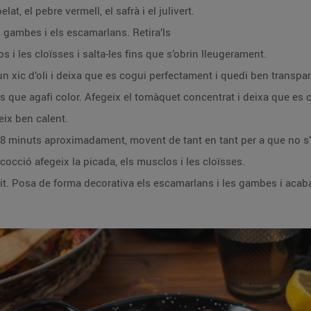
at, el pebre vermell, el safrà i el julivert.
s gambes i els escamarlans. Retira’ls
 i les cloïsses i salta-les fins que s’obrin lleugerament.
n xic d’oli i deixa que es cogui perfectament i quedi ben transpar
ins que agafi color. Afegeix el tomàquet concentrat i deixa que es c
eix ben calent.
8 minuts aproximadament, movent de tant en tant per a que no s’en
occió afegeix la picada, els musclos i les cloïsses.
cuit. Posa de forma decorativa els escamarlans i les gambes i acaba