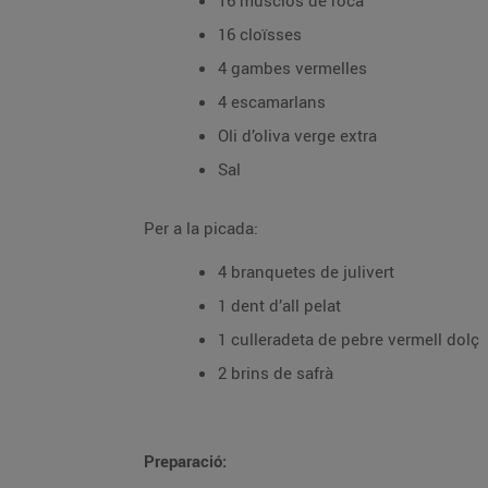
16 musclos de roca
16 cloïsses
4 gambes vermelles
4 escamarlans
Oli d’oliva verge extra
Sal
Per a la picada:
4 branquetes de julivert
1 dent d’all pelat
1 culleradeta de pebre vermell dolç
2 brins de safrà
Preparació: