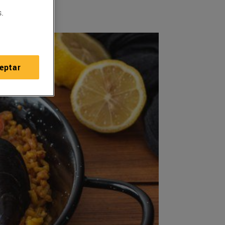
.
eptar