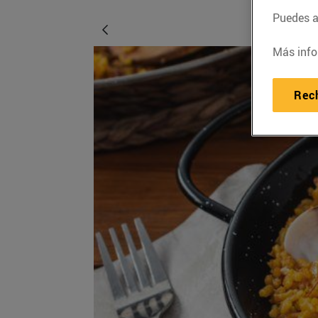
Puedes ac
Más info
Rec