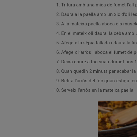
Tritura amb una mica de fumet l’all pel
Daura a la paella amb un xic d’oli le
A la mateixa paella aboca els musclos
En el mateix oli daura la ceba amb u
Afegeix la sèpia tallada i daura-la f
Afegeix l’arròs i aboca el fumet de p
Deixa coure a foc suau durant uns 1
Quan quedin 2 minuts per acabar la c
Retira l’arròs del foc quan estigui 
Serveix l’arròs en la mateixa paella.