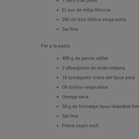
1 dent d’all pelat
El suc de mitja llimona
200 ml d’oli d’oliva verge extra
Sal fina
Per a la pasta
400 g de penne ratllat
2 albergínies de mida mitjana
16 tomàquets cirera del tipus pera
Oli d’oliva verge extra
Orenga seca
50 g de formatge tipus idiazabal fu
Sal fina
Pebre negre molt