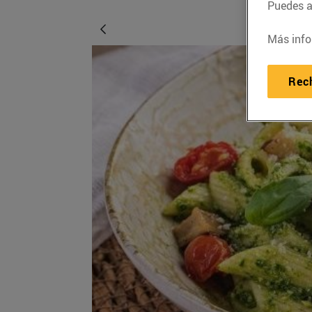
Puedes ac
Más info
Rec