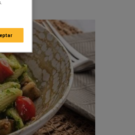
.
eptar