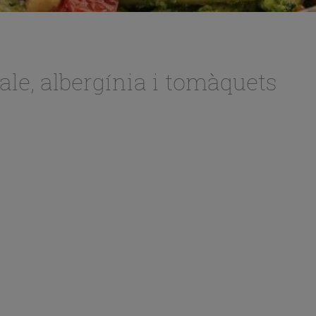
ale, albergínia i tomàquets