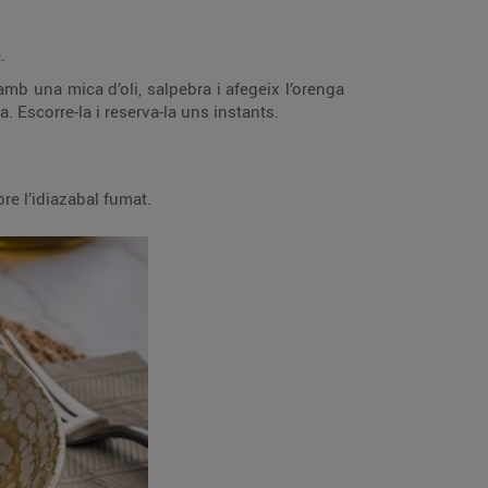
.
 amb una mica d’oli, salpebra i afegeix l’orenga
. Escorre-la i reserva-la uns instants.
bre l’idiazabal fumat.