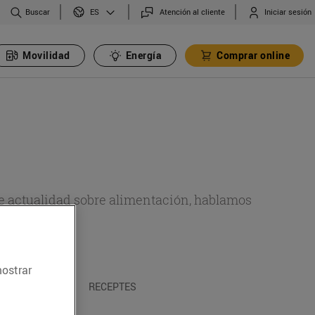
Buscar
Atención al cliente
Iniciar sesión
ES
Movilidad
Energía
Comprar online
de actualidad sobre alimentación, hablamos
emas.
mostrar
A I TRADICIONS
RECEPTES