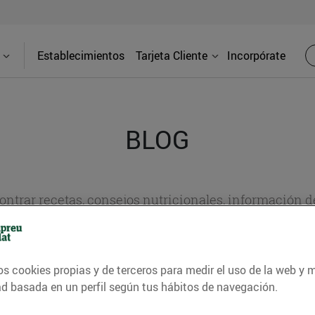
Establecimientos
Tarjeta Cliente
Incorpórate
BLOG
contrar recetas, consejos nutricionales, información 
e gastronomía de nuestro territorio y muchos otros t
os cookies propias y de terceros para medir el uso de la web y 
ad basada en un perfil según tus hábitos de navegación.
ITAT
CONSELLS I HÀBITS SALUDABLES
ENERGIA
GASTRONOMI