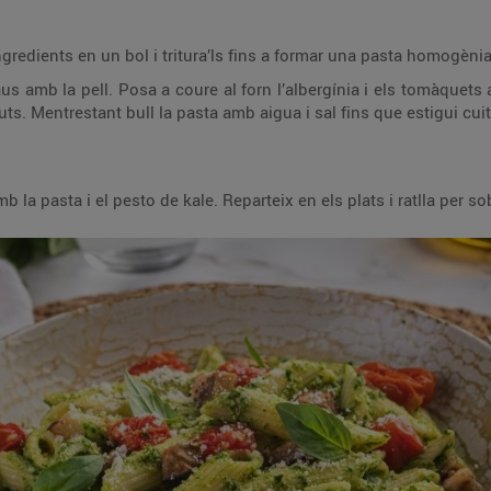
gredients en un bol i tritura’ls fins a formar una pasta homogènia
daus amb la pell. Posa a coure al forn l’albergínia i els tomàquets
s. Mentrestant bull la pasta amb aigua i sal fins que estigui cuita
 la pasta i el pesto de kale. Reparteix en els plats i ratlla per so