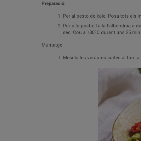
Preparació:
Per al pesto de kale:
Posa tots els in
Per a la pasta:
Talla l’albergínia a 
sec. Cou a 180ºC durant uns 25 minut
Muntatge
Mescla les verdures cuites al forn amb