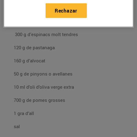
Rechazar
Per al pastís d’espinacs:
300 g d’espinacs molt tendres
120 g de pastanaga
160 g d’alvocat
50 g de pinyons o avellanes
10 ml d’oli d’oliva verge extra
700 g de pomes grosses
1 gra d’all
sal