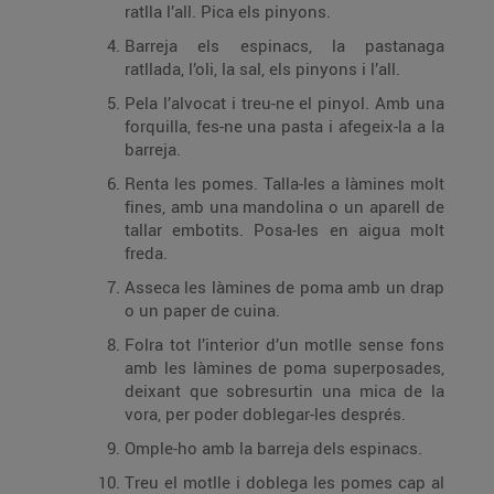
ratlla l’all. Pica els pinyons.
Barreja els espinacs, la pastanaga
ratllada, l’oli, la sal, els pinyons i l’all.
Pela l’alvocat i treu-ne el pinyol. Amb una
forquilla, fes-ne una pasta i afegeix-la a la
barreja.
Renta les pomes. Talla-les a làmines molt
fines, amb una mandolina o un aparell de
tallar embotits. Posa-les en aigua molt
freda.
Asseca les làmines de poma amb un drap
o un paper de cuina.
Folra tot l’interior d’un motlle sense fons
amb les làmines de poma superposades,
deixant que sobresurtin una mica de la
vora, per poder doblegar-les després.
Omple-ho amb la barreja dels espinacs.
Treu el motlle i doblega les pomes cap al