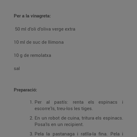
Per a la vinagreta:
50 ml d’oli d’oliva verge extra
10 ml de suc de llimona
10 g de remolatxa
sal
Preparació:
Per al pastís: renta els espinacs i
escorre'ls, treu-los les tiges.
En un robot de cuina, tritura els espinacs.
Posa'ls en un recipient.
Pela la pastanaga i ratlla-la fina. Pela i