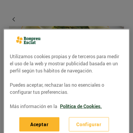
Utilizamos cookies propias y de terceros para medir
el uso de la web y mostrar publicidad basada en un
perfil según tus hábitos de navegación.
Puedes aceptar, rechazar las no esenciales o
RECETAS
configurar tus preferencias.
Pastís d'espinacs
Más información en la
Política de Cookies.
02/septiembre/2020
Aceptar
Configurar
Ingredients (6 persones):