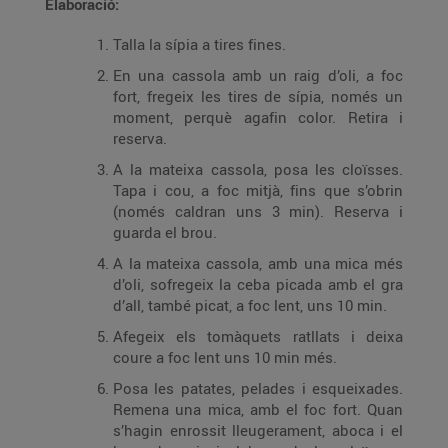
Elaboració:
Talla la sípia a tires fines.
En una cassola amb un raig d’oli, a foc
fort, fregeix les tires de sípia, només un
moment, perquè agafin color. Retira i
reserva.
A la mateixa cassola, posa les cloïsses.
Tapa i cou, a foc mitjà, fins que s’obrin
(només caldran uns 3 min). Reserva i
guarda el brou.
A la mateixa cassola, amb una mica més
d’oli, sofregeix la ceba picada amb el gra
d’all, també picat, a foc lent, uns 10 min.
Afegeix els tomàquets ratllats i deixa
coure a foc lent uns 10 min més.
Posa les patates, pelades i esqueixades.
Remena una mica, amb el foc fort. Quan
s’hagin enrossit lleugerament, aboca i el