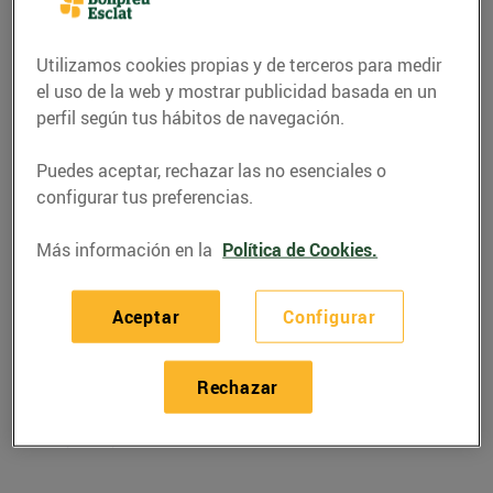
Utilizamos cookies propias y de terceros para medir
el uso de la web y mostrar publicidad basada en un
perfil según tus hábitos de navegación.
Puedes aceptar, rechazar las no esenciales o
configurar tus preferencias.
Más información en la
Política de Cookies.
RECETAS
Aceptar
Configurar
Patates caldoses amb
Rechazar
sípia i cloïsses
27/enero/2025