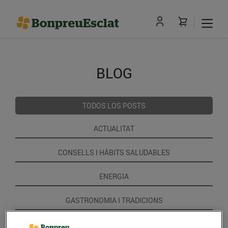
BLOG
TODOS LOS POSTS
ACTUALITAT
CONSELLS I HÀBITS SALUDABLES
ENERGIA
GASTRONOMIA I TRADICIONS
RECEPTES