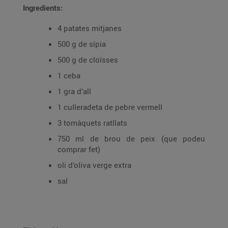
Ingredients:
4 patates mitjanes
500 g de sípia
500 g de cloïsses
1 ceba
1 gra d’all
1 culleradeta de pebre vermell
3 tomàquets ratllats
750 ml de brou de peix (que podeu
comprar fet)
oli d’oliva verge extra
sal