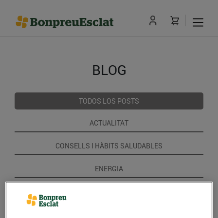
BLOG
TODOS LOS POSTS
ACTUALITAT
CONSELLS I HÀBITS SALUDABLES
ENERGIA
GASTRONOMIA I TRADICIONS
RECEPTES