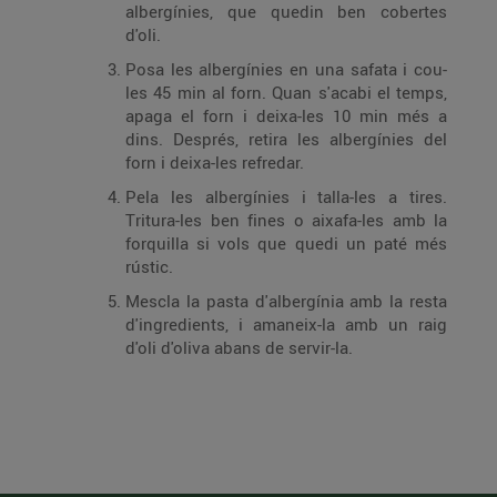
albergínies, que quedin ben cobertes
d'oli.
Posa les albergínies en una safata i cou-
les 45 min al forn. Quan s'acabi el temps,
apaga el forn i deixa-les 10 min més a
dins. Després, retira les albergínies del
forn i deixa-les refredar.
Pela les albergínies i talla-les a tires.
Tritura-les ben fines o aixafa-les amb la
forquilla si vols que quedi un paté més
rústic.
Mescla la pasta d'albergínia amb la resta
d'ingredients, i amaneix-la amb un raig
d'oli d'oliva abans de servir-la.