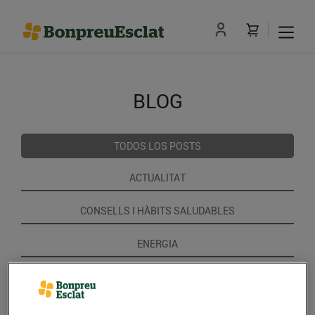
BLOG
TODOS LOS POSTS
ACTUALITAT
CONSELLS I HÀBITS SALUDABLES
ENERGIA
GASTRONOMIA I TRADICIONS
RECEPTES