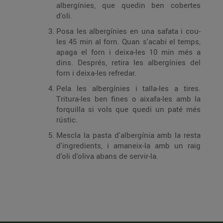
albergínies, que quedin ben cobertes
d'oli.
Posa les albergínies en una safata i cou-
les 45 min al forn. Quan s'acabi el temps,
apaga el forn i deixa-les 10 min més a
dins. Després, retira les albergínies del
forn i deixa-les refredar.
Pela les albergínies i talla-les a tires.
Tritura-les ben fines o aixafa-les amb la
forquilla si vols que quedi un paté més
rústic.
Mescla la pasta d'albergínia amb la resta
d'ingredients, i amaneix-la amb un raig
d'oli d'oliva abans de servir-la.