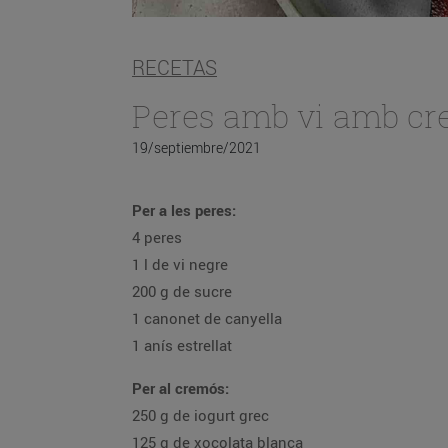
RECETAS
Peres amb vi amb cre
19/septiembre/2021
Per a les peres:
4 peres
1 l de vi negre
200 g de sucre
1 canonet de canyella
1 anís estrellat
Per al cremós:
250 g de iogurt grec
125 g de xocolata blanca