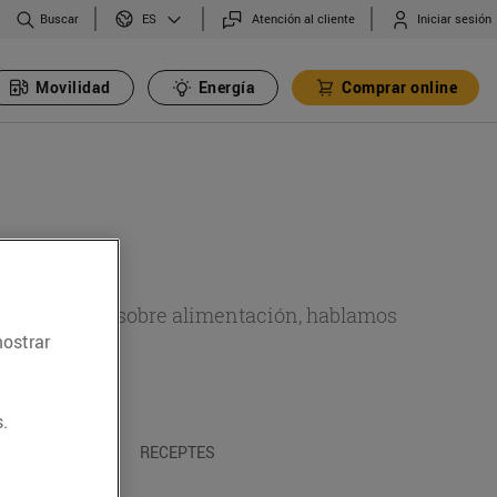
Buscar
Atención al cliente
Iniciar sesión
ES
Movilidad
Energía
Comprar online
de actualidad sobre alimentación, hablamos
mostrar
emas.
.
A I TRADICIONS
RECEPTES