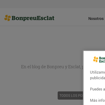
Nosotros
En el blog de Bonpreu y Esclat, puedes en
Utilizam
sobr
publicid
Puedes ac
TODOS LOS POSTS
ACTUAL
Más info