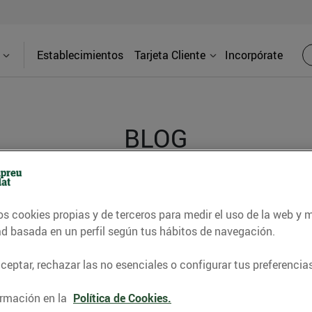
Establecimientos
Tarjeta Cliente
Incorpórate
BLOG
contrar recetas, consejos nutricionales, información 
os cookies propias y de terceros para medir el uso de la web y 
e gastronomía de nuestro territorio y muchos otros t
ad basada en un perfil según tus hábitos de navegación.
eptar, rechazar las no esenciales o configurar tus preferencias
ITAT
CONSELLS I HÀBITS SALUDABLES
ENERGIA
GASTRONOMI
rmación en la
Política de Cookies.