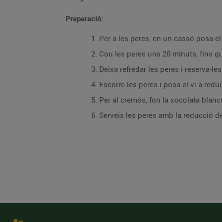
Preparació:
Per a les peres, en un cassó posa el v
Cou les peres uns 20 minuts, fins q
Deixa refredar les peres i reserva-les
Escorre les peres i posa el vi a redui
Per al cremós, fon la xocolata blanc
Serveix les peres amb la reducció de