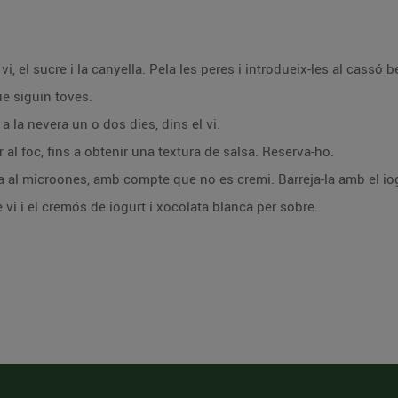
i, el sucre i la canyella. Pela les peres i introdueix-les al cassó 
ue siguin toves.
 a la nevera un o dos dies, dins el vi.
r al foc, fins a obtenir una textura de salsa. Reserva-ho.
a al microones, amb compte que no es cremi. Barreja-la amb el iogu
 vi i el cremós de iogurt i xocolata blanca per sobre.