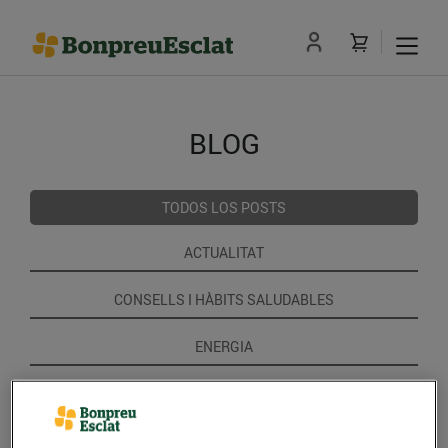
BLOG
TODOS LOS POSTS
ACTUALITAT
CONSELLS I HÀBITS SALUDABLES
ENERGIA
GASTRONOMIA I TRADICIONS
RECEPTES