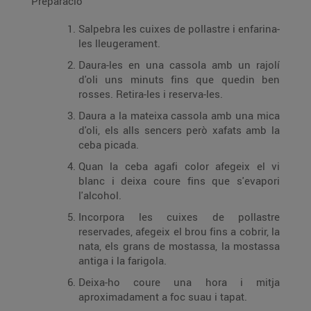
Preparació
Salpebra les cuixes de pollastre i enfarina-
les lleugerament.
Daura-les en una cassola amb un rajolí
d'oli uns minuts fins que quedin ben
rosses. Retira-les i reserva-les.
Daura a la mateixa cassola amb una mica
d'oli, els alls sencers però xafats amb la
ceba picada.
Quan la ceba agafi color afegeix el vi
blanc i deixa coure fins que s'evapori
l'alcohol.
Incorpora les cuixes de pollastre
reservades, afegeix el brou fins a cobrir, la
nata, els grans de mostassa, la mostassa
antiga i la farigola.
Deixa-ho coure una hora i mitja
aproximadament a foc suau i tapat.