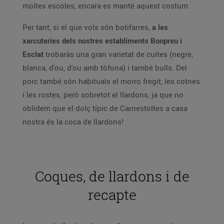
moltes escoles, encara es manté aquest costum.
Per tant, si el que vols són botifarres,
a les
xarcuteries dels nostres establiments Bonpreu i
Esclat
trobaràs una gran varietat de cuites (negre,
blanca, d'ou, d'ou amb tòfona) i també bulls. Del
porc també són habituals el morro fregit, les cotnes
i les rostes, però sobretot el llardons, ja que no
oblidem que el dolç típic de Carnestoltes a casa
nostra és la coca de llardons!
Coques, de llardons i de
recapte