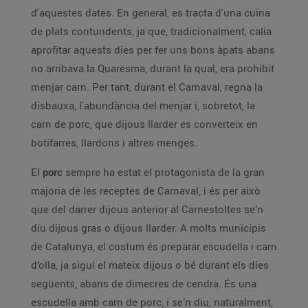
d'aquestes dates. En general, es tracta d'una cuina
de plats contundents, ja que, tradicionalment, calia
aprofitar aquests dies per fer uns bons àpats abans
no arribava la Quaresma, durant la qual, era prohibit
menjar carn. Per tant, durant el Carnaval, regna la
disbauxa, l'abundància del menjar i, sobretot, la
carn de porc, que dijous llarder es converteix en
botifarres, llardons i altres menges.
El
porc
sempre ha estat el protagonista de la gran
majoria de les receptes de Carnaval, i és per això
que del darrer dijous anterior al Carnestoltes se’n
diu dijous gras o dijous llarder. A molts municipis
de Catalunya, el costum és preparar escudella i carn
d’olla, ja sigui el mateix dijous o bé durant els dies
següents, abans de dimecres de cendra. És una
escudella amb carn de porc, i se’n diu, naturalment,