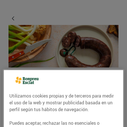
GASTRONOMÍA Y TRADICIONES
Prepara't per al dijous
Utilizamos cookies propias y de terceros para medir
llarder!
el uso de la web y mostrar publicidad basada en un
perfil según tus hábitos de navegación.
El Carnaval va des de dijous
gras o llarder fins a dimecres
Puedes aceptar, rechazar las no esenciales o