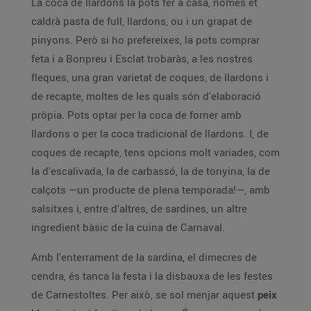
La coca de llardons la pots fer a casa, només et
caldrà pasta de full, llardons, ou i un grapat de
pinyons. Però si ho prefereixes, la pots comprar
feta i a Bonpreu i Esclat trobaràs, a les nostres
fleques, una gran varietat de coques, de llardons i
de recapte, moltes de les quals són d'elaboració
pròpia. Pots optar per la coca de forner amb
llardons o per la coca tradicional de llardons. I, de
coques de recapte, tens opcions molt variades, com
la d'escalivada, la de carbassó, la de tonyina, la de
calçots —un producte de plena temporada!—, amb
salsitxes i, entre d'altres, de sardines, un altre
ingredient bàsic de la cuina de Carnaval.
Amb l'enterrament de la sardina, el dimecres de
cendra, és tanca la festa i la disbauxa de les festes
de Carnestoltes. Per això, se sol menjar aquest
peix