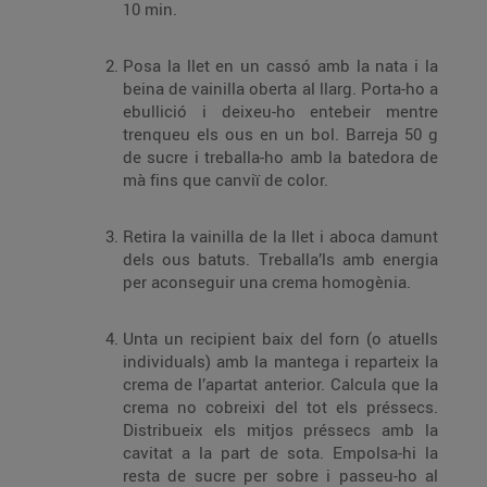
10 min.
Posa la llet en un cassó amb la nata i la
beina de vainilla oberta al llarg. Porta-ho a
ebullició i deixeu-ho entebeir mentre
trenqueu els ous en un bol. Barreja 50 g
de sucre i treballa-ho amb la batedora de
mà fins que canviï de color.
Retira la vainilla de la llet i aboca damunt
dels ous batuts. Treballa’ls amb energia
per aconseguir una crema homogènia.
Unta un recipient baix del forn (o atuells
individuals) amb la mantega i reparteix la
crema de l’apartat anterior. Calcula que la
crema no cobreixi del tot els préssecs.
Distribueix els mitjos préssecs amb la
cavitat a la part de sota. Empolsa-hi la
resta de sucre per sobre i passeu-ho al