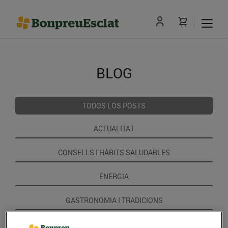
BLOG
TODOS LOS POSTS
ACTUALITAT
CONSELLS I HÀBITS SALUDABLES
ENERGIA
GASTRONOMIA I TRADICIONS
RECEPTES