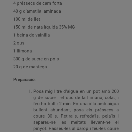
4 préssecs de carn forta
40 g d’ametlla laminada
100 ml de llet
150 ml de nata líquida 35% MG
1 beina de vainilla
2 ous
1 llimona
300 g de sucre en pols
20 g de mantega
Preparació:
Posa mig litre d’aigua en un pot amb 200
g de sucre i el suc de la llimona, colat, i
feu-ho bullir 2 min. En una olla amb aigua
bullent abundant, posa els préssecs a
coure 30 s. Retira’ls, refreda’ls, pela’ls i
separeu-ne les meitats llevant-ne el
pinyol. Passeu-les al xarop i feu-les coure