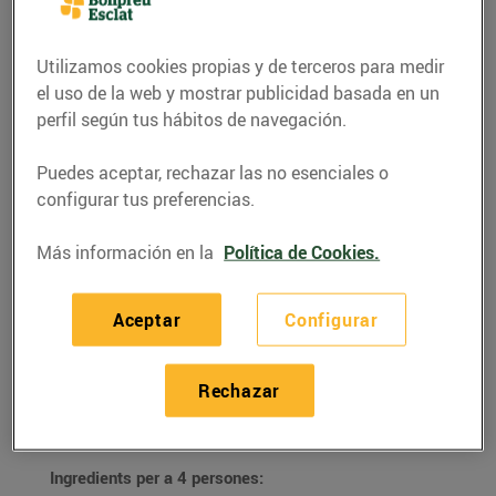
Utilizamos cookies propias y de terceros para medir
el uso de la web y mostrar publicidad basada en un
perfil según tus hábitos de navegación.
Puedes aceptar, rechazar las no esenciales o
configurar tus preferencias.
Más información en la
Política de Cookies.
RECETAS
Aceptar
Configurar
Préssecs gratinats
Rechazar
25/agosto/2021
Ingredients per a 4 persones: