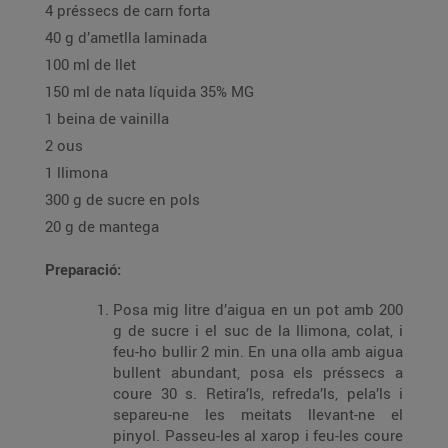
4 préssecs de carn forta
40 g d’ametlla laminada
100 ml de llet
150 ml de nata líquida 35% MG
1 beina de vainilla
2 ous
1 llimona
300 g de sucre en pols
20 g de mantega
Preparació:
Posa mig litre d’aigua en un pot amb 200
g de sucre i el suc de la llimona, colat, i
feu-ho bullir 2 min. En una olla amb aigua
bullent abundant, posa els préssecs a
coure 30 s. Retira’ls, refreda’ls, pela’ls i
separeu-ne les meitats llevant-ne el
pinyol. Passeu-les al xarop i feu-les coure