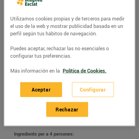
Utilizamos cookies propias y de terceros para medir
el uso de la web y mostrar publicidad basada en un
perfil según tus hábitos de navegación.
Puedes aceptar, rechazar las no esenciales o
configurar tus preferencias.
Más información en la
Política de Cookies.
RECETAS
Aceptar
Configurar
Préssecs gratinats
Rechazar
25/agosto/2021
Ingredients per a 4 persones: