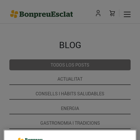
BLOG
TODOS LOS POSTS
ACTUALITAT
CONSELLS I HÀBITS SALUDABLES
ENERGIA
GASTRONOMIA I TRADICIONS
RECEPTES