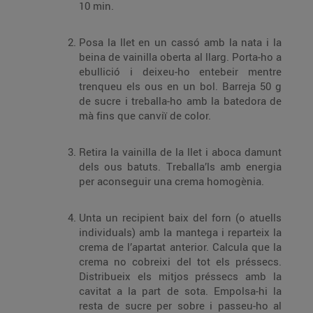
10 min.
Posa la llet en un cassó amb la nata i la
beina de vainilla oberta al llarg. Porta-ho a
ebullició i deixeu-ho entebeir mentre
trenqueu els ous en un bol. Barreja 50 g
de sucre i treballa-ho amb la batedora de
mà fins que canviï de color.
Retira la vainilla de la llet i aboca damunt
dels ous batuts. Treballa’ls amb energia
per aconseguir una crema homogènia.
Unta un recipient baix del forn (o atuells
individuals) amb la mantega i reparteix la
crema de l’apartat anterior. Calcula que la
crema no cobreixi del tot els préssecs.
Distribueix els mitjos préssecs amb la
cavitat a la part de sota. Empolsa-hi la
resta de sucre per sobre i passeu-ho al