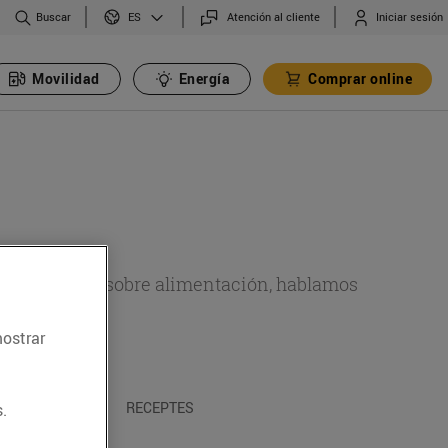
Buscar
Atención al cliente
Iniciar sesión
ES
Movilidad
Energía
Comprar online
de actualidad sobre alimentación, hablamos
emas.
mostrar
A I TRADICIONS
RECEPTES
.