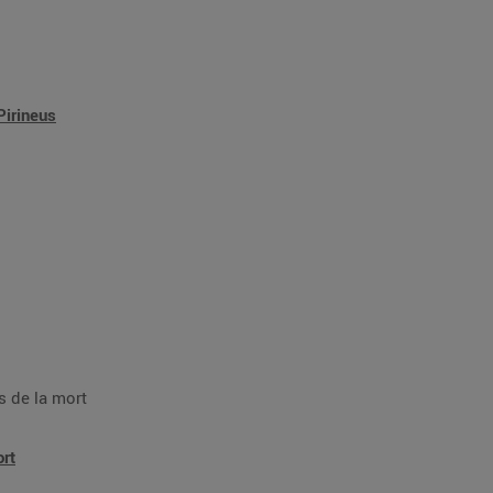
Pirineus
 de la mort
rt