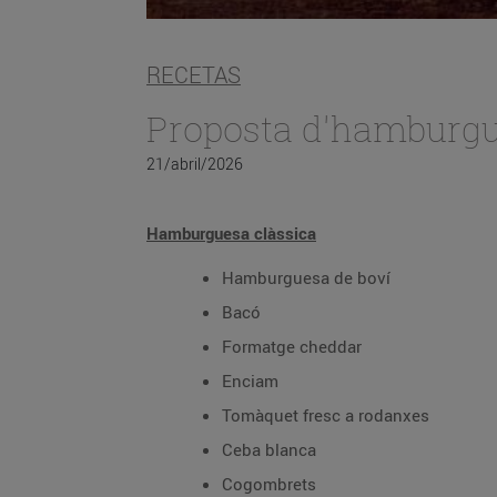
RECETAS
Proposta d'hamburg
21/abril/2026
Hamburguesa clàssica
Hamburguesa de boví
Bacó
Formatge cheddar
Enciam
Tomàquet fresc a rodanxes
Ceba blanca
Cogombrets