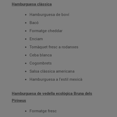
Hamburguesa clàssica
Hamburguesa de boví
Bacó
Formatge cheddar
Enciam
Tomàquet fresc a rodanxes
Ceba blanca
Cogombrets
Salsa clàssica americana
Hamburguesa a l'estil mexicà
Hamburguesa de vedella ecològica Bruna dels
Pirineus
Formatge fresc