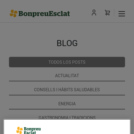
BLOG
TODOS LOS POSTS
ACTUALITAT
CONSELLS I HÀBITS SALUDABLES
ENERGIA
GASTRONOMIA I TRADICIONS
RECEPTES