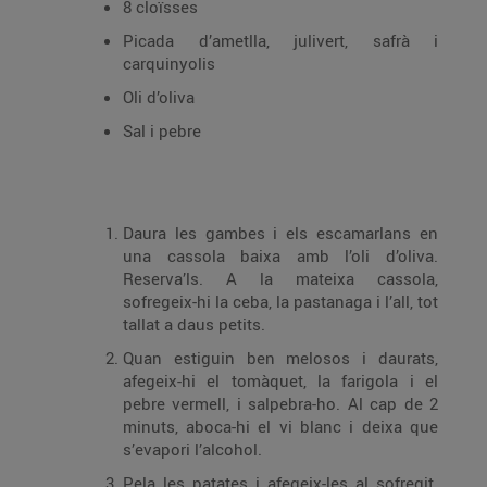
8 cloïsses
Picada d’ametlla, julivert, safrà i
carquinyolis
Oli d’oliva
Sal i pebre
Daura les gambes i els esca­marlans en
una cassola baixa amb l’oli d’oliva.
Reserva’ls. A la mateixa cassola,
sofregeix-hi la ceba, la pastanaga i l’all, tot
tallat a daus petits.
Quan estiguin ben melosos i daurats,
afegeix-hi el tomàquet, la farigola i el
pebre vermell, i salpebra-ho. Al cap de 2
minuts, aboca-hi el vi blanc i deixa que
s’evapori l’alcohol.
Pela les patates i afegeix-les al sofregit.