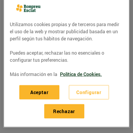
Utilizamos cookies propias y de terceros para medir
el uso de la web y mostrar publicidad basada en un
perfil según tus hábitos de navegación.
Puedes aceptar, rechazar las no esenciales o
configurar tus preferencias.
Más información en la
Política de Cookies.
RECETAS
Aceptar
Configurar
Recepta de rap a la
cassola amb gambes
Rechazar
27/diciembre/2019