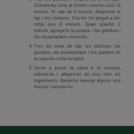
Cobreix-les amb el fumet i cou-les uns 12
minuts. Al cap de 4 minuts, afegeix-hi el
rap i les cloïsses. Cou-ho tot plegat a foc
mitjà uns 8 minuts. Quan quedin 2
minuts, agrega-hi la picada, i les gambes i
els escamarlans reservats.
Treu les cues de rap, les cloïsses, les
gambes, els escamarlans i les patates de
la cassola i cola la salsa.
Torna a posar la salsa a la cassola,
redueix-la i afegeix-hi de nou tots els
ingredi­ents. Deixa-ho reposar alguns uns
minuts i serveix-ho.