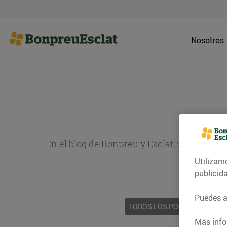
Nosotros
En el blog de Bonpreu y Esclat, puedes en
Utilizam
sobr
publicid
Puedes ac
TODOS LOS POSTS
ACTUAL
Más info