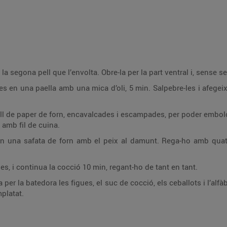
 la segona pell que l’envolta. Obre-la per la part ventral i, sense sep
-les en una paella amb una mica d’oli, 5 min. Salpebre-les i afegeix-
.
ull de paper de forn, encavalcades i escampades, per poder embol
t amb fil de cuina.
 en una safata de forn amb el peix al damunt. Rega-ho amb quatre
des, i continua la cocció 10 min, regant-ho de tant en tant.
sa per la batedora les figues, el suc de cocció, els ceballots i l’a
mplatat.