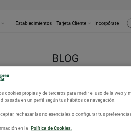
Establecimientos
Tarjeta Cliente
Incorpórate
BLOG
contrar recetas, consejos nutricionales, información 
os cookies propias y de terceros para medir el uso de la web y 
e gastronomía de nuestro territorio y muchos otros t
ad basada en un perfil según tus hábitos de navegación.
eptar, rechazar las no esenciales o configurar tus preferencias
ITAT
CONSELLS I HÀBITS SALUDABLES
ENERGIA
GASTRONOMI
rmación en la
Política de Cookies.