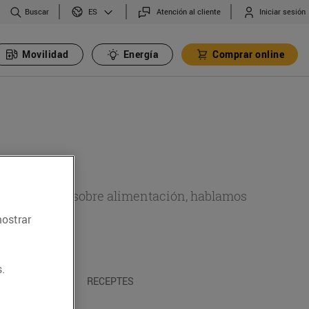
Buscar
Atención al cliente
Iniciar sesión
ES
Movilidad
Energía
Comprar online
de actualidad sobre alimentación, hablamos
mostrar
emas.
.
A I TRADICIONS
RECEPTES