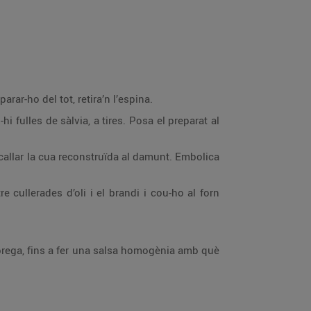
arar-ho del tot, retira’n l’espina.
hi fulles de sàlvia, a tires. Posa el preparat al
callar la cua reconstruïda al damunt. Embolica
 cullerades d’oli i el brandi i cou-ho al forn
lfàbrega, fins a fer una salsa homogènia amb què