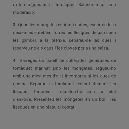
d’oli i regueu-hi el tomàquet. Salpebreu-ho amb
moderació.
3
Quan les mongetes estiguin cuites, escorreu-les i
deixeu-les entebeir. Torreu les llesques de pa i coeu
les
gambes
a la planxa; separeu-ne les cues i
reserveu-ne els caps i les cloves per a una salsa.
4
Barregeu un parell de cullerades generoses de
tomàquet marinat amb les mongetes, regueu-ho
amb una mica més d’oli i incorporeu-hi les cues de
gamba. Repartiu el tomàquet restant damunt les
llesques torrades i remateu-ho amb un filet
d’anxova. Presenteu les mongetes en un bol i les
llesques en una plata, al costat.