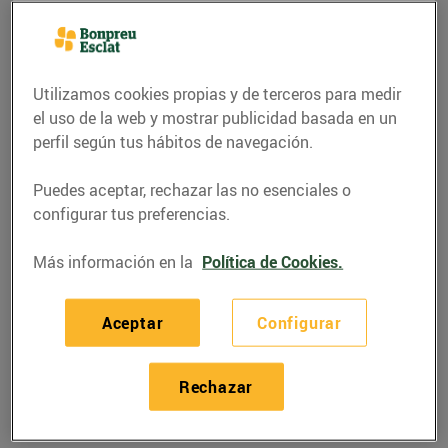
Utilizamos cookies propias y de terceros para medir
el uso de la web y mostrar publicidad basada en un
perfil según tus hábitos de navegación.
Puedes aceptar, rechazar las no esenciales o
configurar tus preferencias.
Más información en la
Política de Cookies.
RECETAS
Aceptar
Configurar
Recepta d'amanida de
mongetes i gambes
Rechazar
07/junio/2019