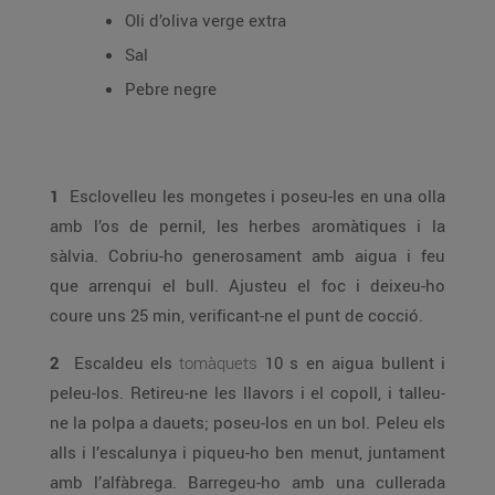
Oli d’oliva verge extra
Sal
Pebre negre
1
Esclovelleu les mongetes i poseu-les en una olla
amb l’os de pernil, les herbes aromàtiques i la
sàlvia. Cobriu-ho generosament amb aigua i feu
que arrenqui el bull. Ajusteu el foc i deixeu-ho
coure uns 25 min, verificant-ne el punt de cocció.
2
Escaldeu els
tomàquets
10 s en aigua bullent i
peleu-los. Retireu-ne les llavors i el copoll, i talleu-
ne la polpa a dauets; poseu-los en un bol. Peleu els
alls i l’escalunya i piqueu-ho ben menut, juntament
amb l’alfàbrega. Barregeu-ho amb una cullerada