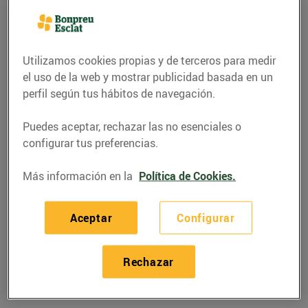
Utilizamos cookies propias y de terceros para medir
el uso de la web y mostrar publicidad basada en un
perfil según tus hábitos de navegación.
Puedes aceptar, rechazar las no esenciales o
configurar tus preferencias.
Más información en la
Política de Cookies.
RECETAS
Aceptar
Configurar
Recepta d'enfilalls de
pollastre al iogurt
Rechazar
25/enero/2019