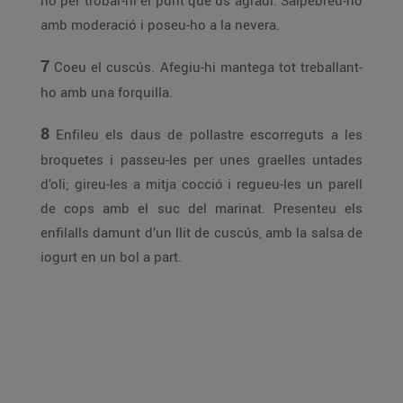
ho per trobar-hi el punt que us agradi. Salpebreu-ho
amb moderació i poseu-ho a la nevera.
7
Coeu el cuscús. Afegiu-hi mantega tot treballant-
ho amb una forquilla.
8
Enfileu els daus de pollastre escorreguts a les
broquetes i passeu-les per unes graelles untades
d’oli; gireu-les a mitja cocció i regueu-les un parell
de cops amb el suc del marinat. Presenteu els
enfilalls damunt d’un llit de cuscús, amb la salsa de
iogurt en un bol a part.