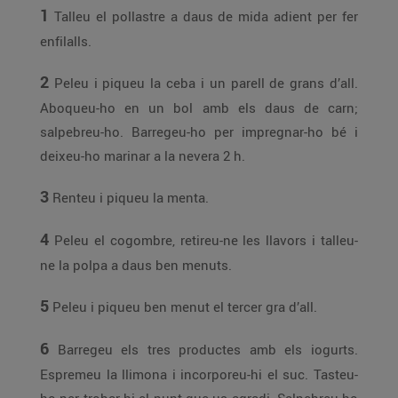
1
Talleu el pollastre a daus de mida adient per fer
enfilalls.
2
Peleu i piqueu la ceba i un parell de grans d’all.
Aboqueu-ho en un bol amb els daus de carn;
salpebreu-ho. Barregeu-ho per impregnar-ho bé i
deixeu-ho marinar a la nevera 2 h.
3
Renteu i piqueu la menta.
4
Peleu el cogombre, retireu-ne les llavors i talleu-
ne la polpa a daus ben menuts.
5
Peleu i piqueu ben menut el tercer gra d’all.
6
Barregeu els tres productes amb els iogurts.
Espremeu la llimona i incorporeu-hi el suc. Tasteu-