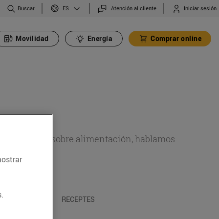
Buscar
Atención al cliente
Iniciar sesión
ES
Movilidad
Energía
Comprar online
de actualidad sobre alimentación, hablamos
emas.
mostrar
.
A I TRADICIONS
RECEPTES