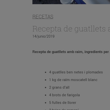
RECETAS
Recepta de guatllets 
14/junio/2019
Recepta de guatllets amb raim, ingredients per
4 guatlles ben netes i plomades
1 kg de raïm moscatell blanc
2 grans d’all
4 brots de farigola
5 fulles de llorer