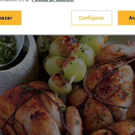
hazar
Configurar
Ac