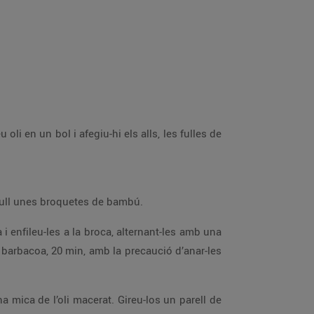
Renteu el raïm i separeu-ne els grans tallant-ne el copoll o cargolant-los, evitant que s’esberlin. Poseu en remull unes broquetes de bambú.