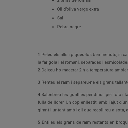
2 brins de romaní
Oli d’oliva verge extra
Sal
Pebre negre
1
Peleu els alls i piqueu-los ben menuts, si cal, eliminant-ne el grill central, si no us n’agrada gaire el gust. Poseu oli en un bol i afegiu-hi els alls, les full
la farigola i el romaní, separades i esmicolade
2
Deixeu-ho macerar 2 h a temperatura ambien
3
4
Salpebreu les guatlles per dins i per fora i farciu-les amb un parell o tres de grans de raïm. Cosiu-ne l’obertura i enfileu-les a la broca, alternant-les amb una
fulla de llorer. Un cop enllestit, amb l’ajut d’un pinzell, unteu-les generosament amb l’oli macerat i coeu-les a la barbacoa, 20 min, amb la precaució d’anar-les
girant i untant amb l’oli que recollireu a sota,
5
Enfileu els grans de raïm restants en broquetes de bambú i coeu-los a la graella, després d’untar-los amb una mica de l’oli macerat