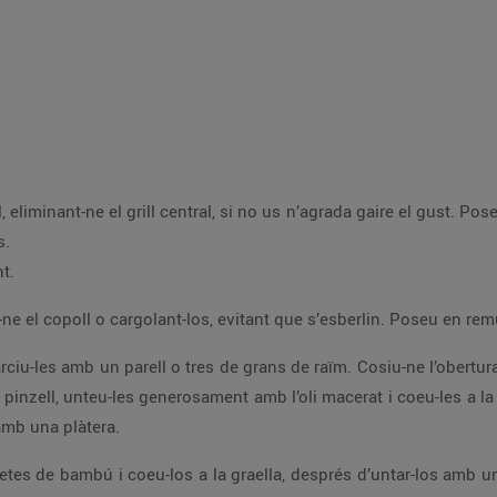
es de
s.
t.
 amb una plàtera.
. Gireu-los un parell de