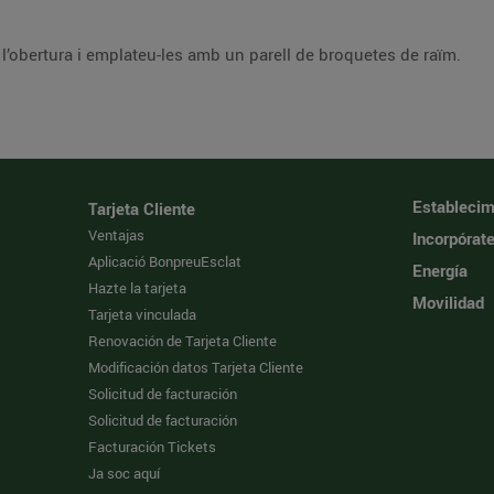
Retireu les guatlles de l’enfilall, descosiu-ne l’obertura i emplateu-les amb un parell de broquetes de raïm.
Establecim
Tarjeta Cliente
Ventajas
Incorpórat
Aplicació BonpreuEsclat
Energía
Hazte la tarjeta
Movilidad
Tarjeta vinculada
Renovación de Tarjeta Cliente
Modificación datos Tarjeta Cliente
Solicitud de facturación
Solicitud de facturación
Facturación Tickets
Ja soc aquí