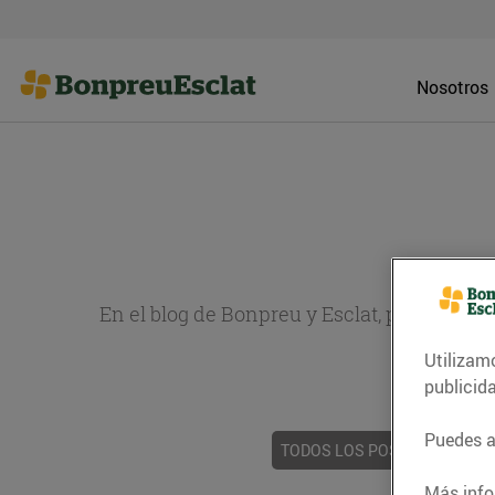
Nosotros
En el blog de Bonpreu y Esclat, puedes en
sobr
Utilizam
publicid
Puedes ac
TODOS LOS POSTS
ACTUAL
Más info