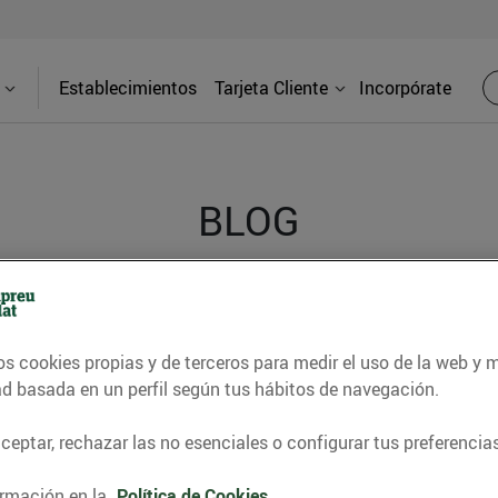
Establecimientos
Tarjeta Cliente
Incorpórate
BLOG
contrar recetas, consejos nutricionales, información 
e gastronomía de nuestro territorio y muchos otros t
os cookies propias y de terceros para medir el uso de la web y 
ad basada en un perfil según tus hábitos de navegación.
eptar, rechazar las no esenciales o configurar tus preferencias
ITAT
CONSELLS I HÀBITS SALUDABLES
ENERGIA
GASTRONOMI
rmación en la
Política de Cookies.