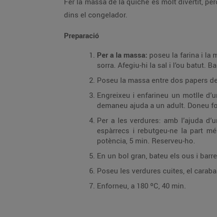
Fer la massa de la quiche és molt divertit, pe
dins el congelador.
Preparació
Per a la massa:
poseu la farina i la 
sorra. Afegiu-hi la sal i l’ou batut
Poseu la massa entre dos papers de 
Engreixeu i enfarineu un motlle d’u
demaneu ajuda a un adult. Doneu for
Per a les verdures: amb l’ajuda d’u
espàrrecs i rebutgeu-ne la part m
potència, 5 min. Reserveu-ho.
En un bol gran, bateu els ous i barr
Poseu les verdures cuites, el carabas
Enforneu, a 180 ºC, 40 min.