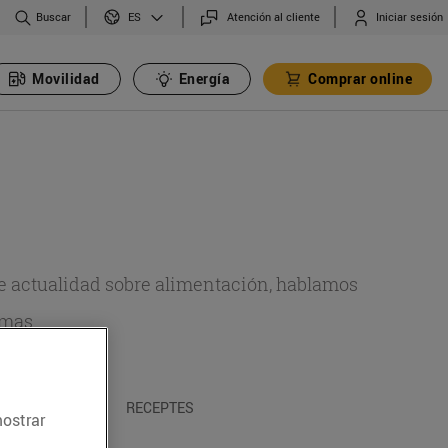
Buscar
Atención al cliente
Iniciar sesión
ES
Movilidad
Energía
Comprar online
de actualidad sobre alimentación, hablamos
emas.
A I TRADICIONS
RECEPTES
mostrar