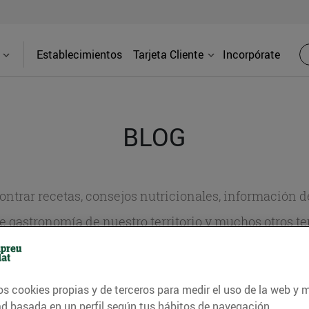
Establecimientos
Tarjeta Cliente
Incorpórate
BLOG
contrar recetas, consejos nutricionales, información 
e gastronomía de nuestro territorio y muchos otros t
ITAT
CONSELLS I HÀBITS SALUDABLES
ENERGIA
GASTRONOMI
os cookies propias y de terceros para medir el uso de la web y 
ad basada en un perfil según tus hábitos de navegación.