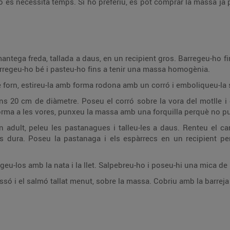
rò es necessita temps. Si ho preferiu, es pot comprar la massa ja p
mantega freda, tallada a daus, en un recipient gros. Barregeu-ho f
. Barregeu-ho bé i pasteu-ho fins a tenir una massa homogènia.
forn, estireu-la amb forma rodona amb un corró i emboliqueu-la s
ns 20 cm de diàmetre. Poseu el corró sobre la vora del motlle i 
ma a les vores, punxeu la massa amb una forquilla perquè no pugi
n adult, peleu les pastanagues i talleu-les a daus. Renteu el ca
és dura. Poseu la pastanaga i els espàrrecs en un recipient p
egeu-los amb la nata i la llet. Salpebreu-ho i poseu-hi una mica d
só i el salmó tallat menut, sobre la massa. Cobriu amb la barreja d