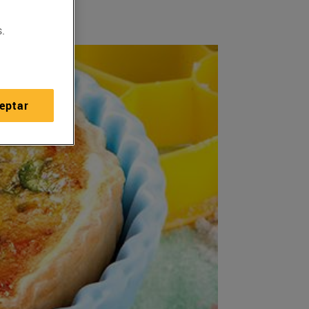
.
eptar