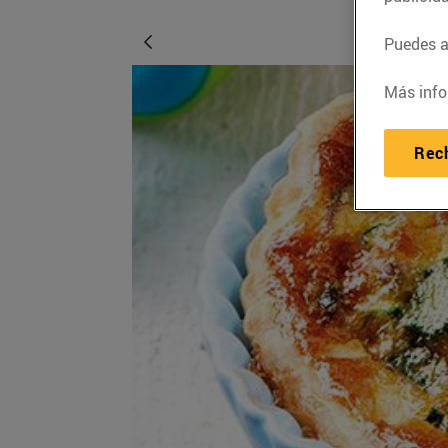
Puedes ac
Más info
Rec