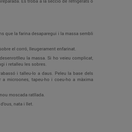
reparada. Es troba a la secció de refrigerats o
ins que la farina desaparegui i la massa sembli
obre el corró, lleugerament enfarinat.
desenrotlleu la massa. Si ho veieu complicat,
 i retalleu les sobres.
rabassó i talleu-lo a daus. Peleu la base dels
er a microones, tapeu-ho i coeu-ho a màxima
e nou moscada ratllada.
’ous, nata i llet.