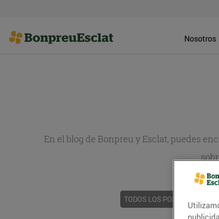
Nosotros
En el blog de Bonpreu y Esclat, puedes en
sobr
TODOS LOS POSTS
ACTUAL
Utilizam
publicid