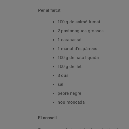
Per al farcit:
100 g de salmó fumat
2 pastanagues grosses
1 carabassó
1 manat d'espàrrecs
100 g de nata líquida
100 g de llet
3 ous
sal
pebre negre
nou moscada
El consell