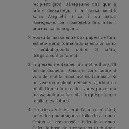
recipient gros. Barregeu-ho fins que la
farina desaparegui i la massa sembli
sorra. Afegiu-hi la sal i l’ou batut.
Barregeu-ho bé i pasteu-ho fins a tenir
una massa homogènia.
Poseu la massa entre dos papers de forn,
estireu-la amb forma rodona amb un corró
i emboliqueu-la sobre el corró,
lleugerament enfarinat.
Engreixeu i enfarineu un motlle d’uns 20
cm de diàmetre. Poseu el corró sobre la
vora del motlle i desenrotlleu la massa. Si
ho veieu complicat, demaneu ajuda a un
adult. Doneu forma a les vores, punxeu la
massa amb una forquilla perquè no pugi i
retalleu les sobres.
Per a les verdures: amb l’ajuda d’un adult,
peleu les pastanagues i talleu-les a daus.
Renteu el carabassó i talleu-lo a daus.
Peleu la base dels espàrrecs i rebutgeu-