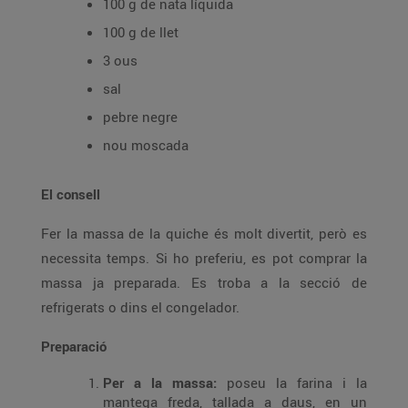
100 g de nata líquida
100 g de llet
3 ous
sal
pebre negre
nou moscada
El consell
Fer la massa de la quiche és molt divertit, però es
necessita temps. Si ho preferiu, es pot comprar la
massa ja preparada. Es troba a la secció de
refrigerats o dins el congelador.
Preparació
Per a la massa:
poseu la farina i la
mantega freda, tallada a daus, en un