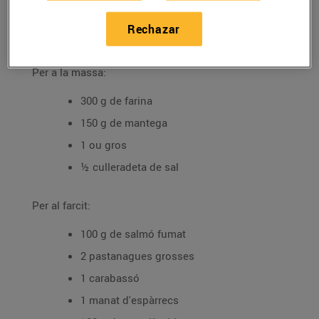
Tipus de plat: P
eix i marisc
Rechazar
Ingredients
Per a la massa:
300 g de farina
150 g de mantega
1 ou gros
½ culleradeta de sal
Per al farcit:
100 g de salmó fumat
2 pastanagues grosses
1 carabassó
1 manat d'espàrrecs