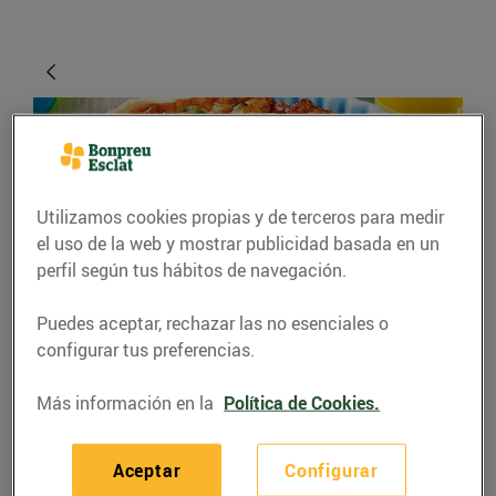
Utilizamos cookies propias y de terceros para medir
el uso de la web y mostrar publicidad basada en un
perfil según tus hábitos de navegación.
RECETAS
Puedes aceptar, rechazar las no esenciales o
configurar tus preferencias.
Recepta de quiche de
verdures i salmó
Más información en la
Política de Cookies.
03/junio/2020
Aceptar
Configurar