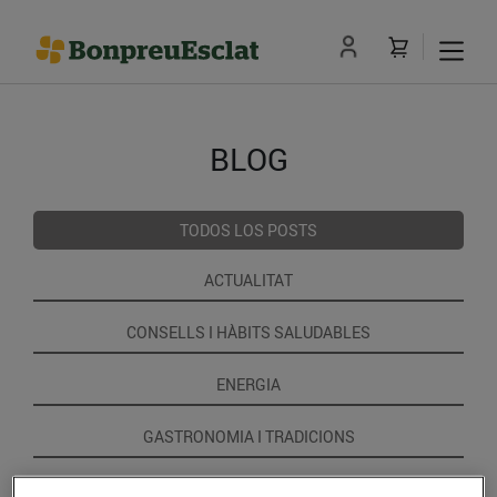
BLOG
TODOS LOS POSTS
ACTUALITAT
CONSELLS I HÀBITS SALUDABLES
ENERGIA
GASTRONOMIA I TRADICIONS
RECEPTES