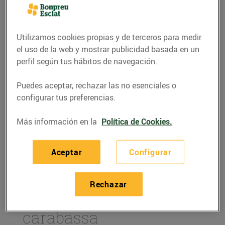
Utilizamos cookies propias y de terceros para medir
el uso de la web y mostrar publicidad basada en un
perfil según tus hábitos de navegación.
Puedes aceptar, rechazar las no esenciales o
configurar tus preferencias.
Más información en la
Política de Cookies.
RECETAS
Aceptar
Configurar
Recepta de sardines
marinades amb puré de
Rechazar
cigrons i pipes de
carabassa