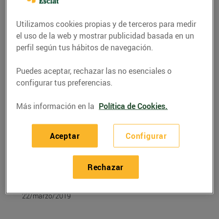
Utilizamos cookies propias y de terceros para medir
el uso de la web y mostrar publicidad basada en un
perfil según tus hábitos de navegación.
Puedes aceptar, rechazar las no esenciales o
configurar tus preferencias.
Más información en la
Política de Cookies.
Aceptar
Configurar
RECETAS
Recepta de sípia amb
Rechazar
ceba
22/marzo/2019