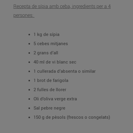
Recepta de sípia amb ceba, ingredients per a 4
persones:
1 kg de sípia
5 cebes mitjanes
2 grans d’all
40 ml de vi blanc sec
1 cullerada d’absenta o similar
1 brot de farigola
2 fulles de llorer
Oli d’oliva verge extra
Sal pebre negre
150 g de pèsols (frescos o congelats)