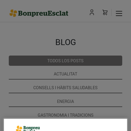
BLOG
TODOS LOS POSTS
ACTUALITAT
CONSELLS I HÀBITS SALUDABLES
ENERGIA
GASTRONOMIA I TRADICIONS
RECEPTES