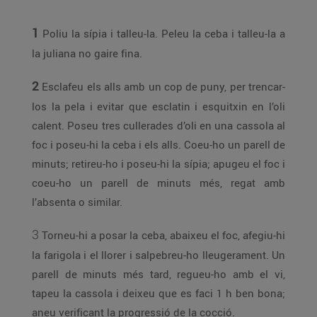
1
Poliu la sípia i talleu-la. Peleu la ceba i talleu-la a
la juliana no gaire fina.
2
Esclafeu els alls amb un cop de puny, per trencar-
los la pela i evitar que esclatin i esquitxin en l’oli
calent. Poseu tres cullerades d’oli en una cassola al
foc i poseu-hi la ceba i els alls. Coeu-ho un parell de
minuts; retireu-ho i poseu-hi la sípia; apugeu el foc i
coeu-ho un parell de minuts més, regat amb
l’absenta o similar.
3
Torneu-hi a posar la ceba, abaixeu el foc, afegiu-hi
la farigola i el llorer i salpebreu-ho lleugerament. Un
parell de minuts més tard, regueu-ho amb el vi,
tapeu la cassola i deixeu que es faci 1 h ben bona;
aneu verificant la progressió de la cocció.