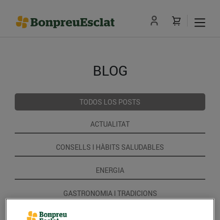
BLOG
TODOS LOS POSTS
ACTUALITAT
CONSELLS I HÀBITS SALUDABLES
ENERGIA
GASTRONOMIA I TRADICIONS
RECEPTES