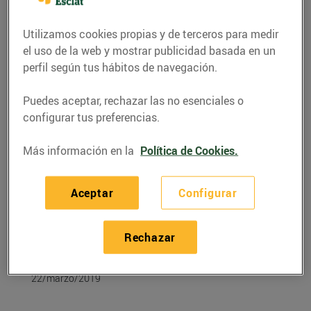
Utilizamos cookies propias y de terceros para medir
el uso de la web y mostrar publicidad basada en un
perfil según tus hábitos de navegación.
Puedes aceptar, rechazar las no esenciales o
configurar tus preferencias.
Más información en la
Política de Cookies.
Aceptar
Configurar
RECETAS
Recepta de sípia amb
Rechazar
ceba
22/marzo/2019