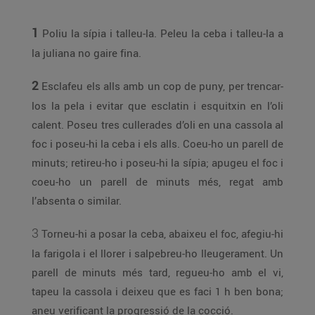
1
Poliu la sípia i talleu-la. Peleu la ceba i talleu-la a
la juliana no gaire fina.
2
Esclafeu els alls amb un cop de puny, per trencar-
los la pela i evitar que esclatin i esquitxin en l’oli
calent. Poseu tres cullerades d’oli en una cassola al
foc i poseu-hi la ceba i els alls. Coeu-ho un parell de
minuts; retireu-ho i poseu-hi la sípia; apugeu el foc i
coeu-ho un parell de minuts més, regat amb
l’absenta o similar.
3
Torneu-hi a posar la ceba, abaixeu el foc, afegiu-hi
la farigola i el llorer i salpebreu-ho lleugerament. Un
parell de minuts més tard, regueu-ho amb el vi,
tapeu la cassola i deixeu que es faci 1 h ben bona;
aneu verificant la progressió de la cocció.