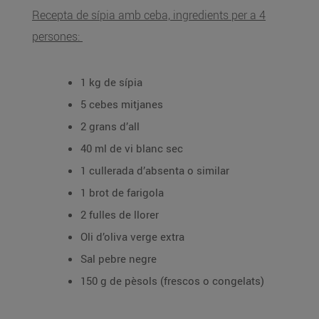
Recepta de sípia amb ceba, ingredients per a 4
persones:
1 kg de sípia
5 cebes mitjanes
2 grans d’all
40 ml de vi blanc sec
1 cullerada d’absenta o similar
1 brot de farigola
2 fulles de llorer
Oli d’oliva verge extra
Sal pebre negre
150 g de pèsols (frescos o congelats)