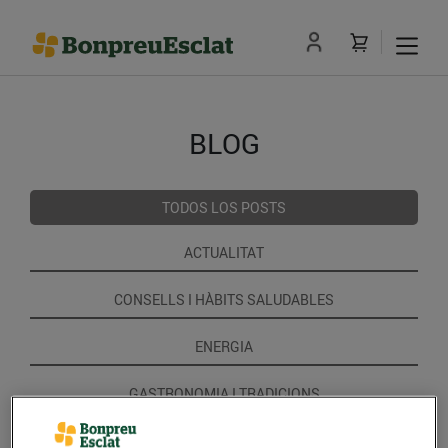
BLOG
TODOS LOS POSTS
ACTUALITAT
CONSELLS I HÀBITS SALUDABLES
ENERGIA
GASTRONOMIA I TRADICIONS
RECEPTES