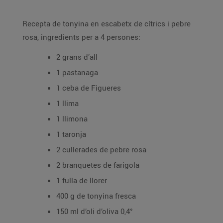
Recepta de tonyina en escabetx de cítrics i pebre
rosa, ingredients per a 4 persones:
2 grans d’all
1 pastanaga
1 ceba de Figueres
1 llima
1 llimona
1 taronja
2 cullerades de pebre rosa
2 branquetes de farigola
1 fulla de llorer
400 g de tonyina fresca
150 ml d’oli d’oliva 0,4°