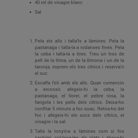
40 ml de vinagre blanc
Sal
Pela els alls i talla’ls a làmines. Pela la
pastanaga i talla-la a rodanxes fines. Pela
la ceba i talla-la a tires. Treu un tros de
pell de la llima, un de la llimona i un de la
taronja, esprem els tres cítrics i reserva’n
el suc.
Escalfa l’oli amb els alls. Quan comencin
a enrossir, afegeix-hi la ceba, la
pastanaga, el llorer, el pebre rosa, la
farigola i les pells dels cítrics. Deixa-ho
confitar 5 minuts a foc suau. Retira-ho del
foc i afegeix-hi els sucs dels cítrics, el
vinagre i la sal.
Talla la tonyina a làmines com si fos
sashimi, col·loca-les als plats i aboca-hi