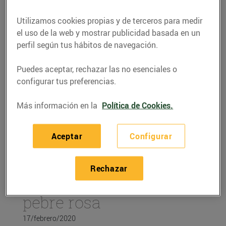
Utilizamos cookies propias y de terceros para medir
el uso de la web y mostrar publicidad basada en un
perfil según tus hábitos de navegación.
Puedes aceptar, rechazar las no esenciales o
configurar tus preferencias.
Más información en la
Política de Cookies.
Aceptar
Configurar
RECETAS
Recepta de tonyina en
Rechazar
escabetx de cítrics i
pebre rosa
17/febrero/2020