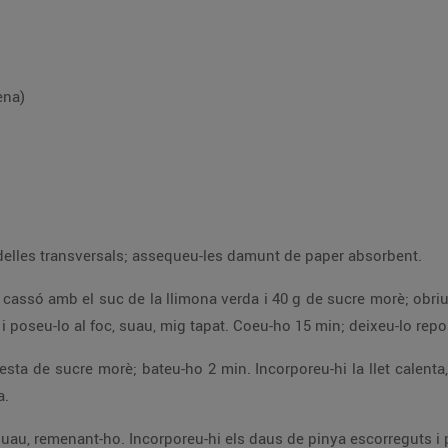
ena)
Peleu les pinyes i, de dues, feu-ne dotze rodelles transversals; assequeu-les damunt de paper absorbent.
e vainilla; afegiu les
llavors i la polpa d’una de les beines al cassó, i poseu-lo al foc, suau, mig 
ca d’aigua i les
la.