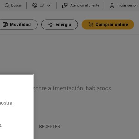
Buscar
Atención al cliente
Iniciar sesión
ES
Movilidad
Energía
Comprar online
de actualidad sobre alimentación, hablamos
emas.
mostrar
.
A I TRADICIONS
RECEPTES