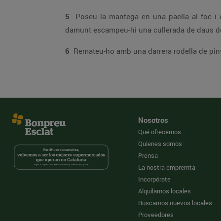
5
Poseu la mantega en una paella al foc i coeu-hi les rodelles de pinya espolsades amb sucre fi, per caramel·litzar-les. Poseu-n
damunt escampeu-hi una c
6
Remateu-ho amb una darrera rodella de piny
Nosotros
Qué ofrecemos
Quienes somos
Prensa
La nostra empremta
Incorpórate
Alquilamos locales
Buscamos nuevos locales
Proveedores