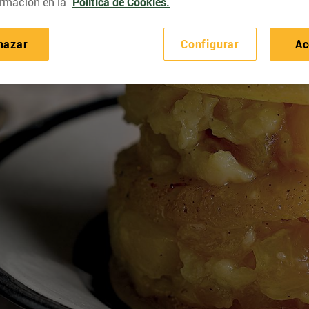
rmación en la
Política de Cookies.
hazar
Configurar
Ac