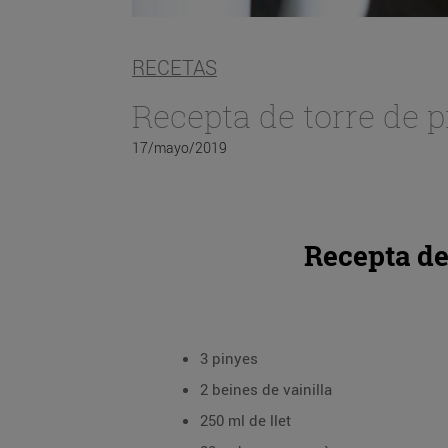
RECETAS
Recepta de torre de 
17/mayo/2019
Recepta de
3 pinyes
2 beines de vainilla
250 ml de llet