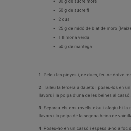
80 g de sucre morè
60 g de sucre fi
2 ous
25 g de midó de blat de moro (Maiz
1 llimona verda
60 g de mantega
1
2
Talleu la tercera a dauets i poseu-los en un cassó amb el suc de la llimona verda i 40 g de sucre morè; obriu al llarg les dues beines d
3
Separeu els dos rovells d’ou i afegiu-hi la resta de sucre morè; bateu-ho 2 min. Incorporeu-hi la llet calenta, la Maizena desfeta en una mi
llavors i la polpa de la segona beina de vainil
4