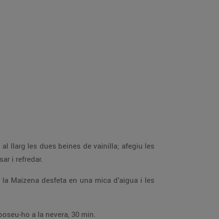
tapat. Coeu-ho 15 min; deixeu-lo reposar i refredar.
Poseu-ho en un cassó i espessiu-ho a foc suau, remenant-ho. Incorporeu-hi els daus de pinya escorreguts i poseu-ho a la nevera, 30 min.