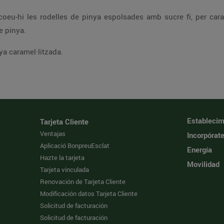
e una a cada plat i pel
ullerada de daus de pinya.
a caramel·litzada.
Establecim
Tarjeta Cliente
Ventajas
Incorpórat
Aplicació BonpreuEsclat
Energía
Hazte la tarjeta
Movilidad
Tarjeta vinculada
Renovación de Tarjeta Cliente
Modificación datos Tarjeta Cliente
Solicitud de facturación
Solicitud de facturación