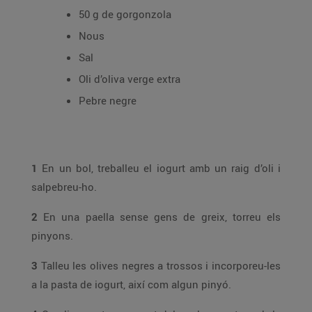
50 g de gorgonzola
Nous
Sal
Oli d’oliva verge extra
Pebre negre
1
En un bol, treballeu el iogurt amb un raig d’oli i
salpebreu-ho.
2
En una paella sense gens de greix, torreu els
pinyons.
3
Talleu les olives negres a trossos i incorporeu-les
a la pasta de iogurt, així com algun pinyó.