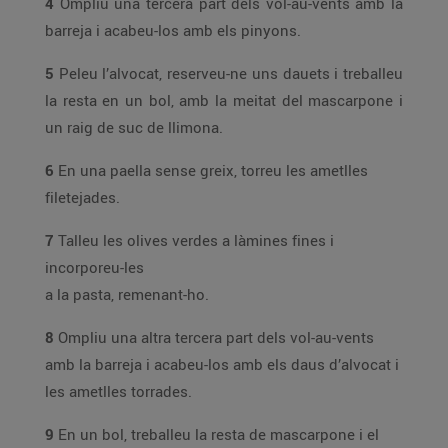
4
Ompliu una tercera part dels vol-au-vents amb la
barreja i acabeu-los amb els pinyons.
5
Peleu l’alvocat, reserveu-ne uns dauets i treballeu
la resta en un bol, amb la meitat del mascarpone i
un raig de suc de llimona.
6
En una paella sense greix, torreu les ametlles
filetejades.
7
Talleu les olives verdes a làmines fines i
incorporeu-les
a la pasta, remenant-ho.
8
Ompliu una altra tercera part dels vol-au-vents
amb la barreja i acabeu-los amb els daus d’alvocat i
les ametlles torrades.
9
En un bol, treballeu la resta de mascarpone i el