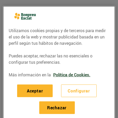
Utilizamos cookies propias y de terceros para medir
el uso de la web y mostrar publicidad basada en un
perfil según tus hábitos de navegación.
Puedes aceptar, rechazar las no esenciales o
configurar tus preferencias.
Más información en la
Política de Cookies.
RECETAS
Recepta de vol-au-
Aceptar
Configurar
vents variats de
formatge, nous i
Rechazar
alvocat