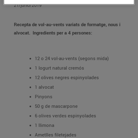
21/junio/2019
Recepta de vol-au-vents variats de formatge, nous i
alvocat.
Ingredients per a 4 persones:
12 o 24 vol-au-vents (segons mida)
1 Iogurt natural cremós
12 olives negres espinyolades
1 alvocat
Pinyons
50 g de mascarpone
6 olives verdes espinyolades
1 llimona
Ametlles filetejades