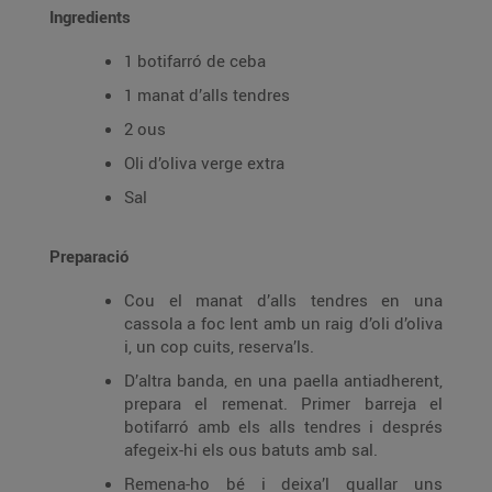
Ingredients
1 botifarró de ceba
1 manat d’alls tendres
2 ous
Oli d’oliva verge extra
Sal
Preparació
Cou el manat d’alls tendres en una
cassola a foc lent amb un raig d’oli d’oliva
i, un cop cuits, reserva’ls.
D’altra banda, en una paella antiadherent,
prepara el remenat. Primer barreja el
botifarró amb els alls tendres i després
afegeix-hi els ous batuts amb sal.
Remena-ho bé i deixa’l quallar uns