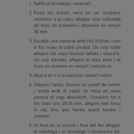
Ratlla el formatge i reserva’l.
Posa els bolets secs en un recipient
resistent a la calor, afegeix una cullerada
de brou de pollastre i deixa-ho en remull
30 min.
Escalfa una cassola amb l’oli d’oliva i cou
a foc suau la ceba picada. Un cop cuita
afegeix els ceps frescos tallats i daura’ls.
Un cop daurats, afegeix el ceps secs i el
brou on estaven en remull i redueix-lo.
Aboca el vi a la cassola i deixa’l reduir.
Afegeix l’arròs, dona-li un parell de voltes
i mulla amb el caldo de mica en mica
perquè el vagi absorbint. Cuina-ho tot a
foc baix uns 20-25 min, afegint més brou
si cal, fins que l’arròs quedi tendre i
cremós.
Al final de la cocció i fora del foc afegeix
la mantega i el formatge i remena-ho bé.