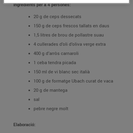
Ingredients per a 4 persones:
20 g de ceps dessecats
150 g de ceps frescos tallats en daus
1,5 litres de brou de pollastre suau
4 cullerades d’oli d’oliva verge extra
400 g d’arròs carnaroli
1 ceba tendra picada
150 ml de vi blanc sec italià
100 g de formatge Ubach curat de vaca
20 g de mantega
sal
pebre negre molt
Elaboració: