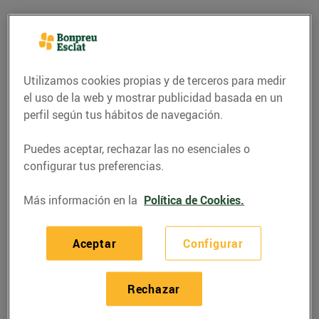
Utilizamos cookies propias y de terceros para medir
el uso de la web y mostrar publicidad basada en un
perfil según tus hábitos de navegación.
Puedes aceptar, rechazar las no esenciales o
configurar tus preferencias.
Más información en la
Política de Cookies.
RECETAS
Rissoto de ceps amb
Aceptar
Configurar
formatge de vaca
10/octubre/2022
Rechazar