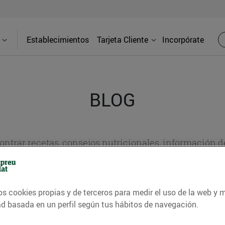
Establecimientos
Tarjeta Cliente
Incorpórate
BLOG
contrar recetas, consejos nutricionales, información 
e gastronomía de nuestro territorio y muchos otros t
os cookies propias y de terceros para medir el uso de la web y 
ad basada en un perfil según tus hábitos de navegación.
ITAT
CONSELLS I HÀBITS SALUDABLES
ENERGIA
GASTRONOMI