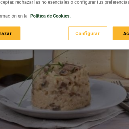
eptar, rechazar las no esenciales o configurar tus preferencias
rmación en la
Política de Cookies.
hazar
Configurar
Ac