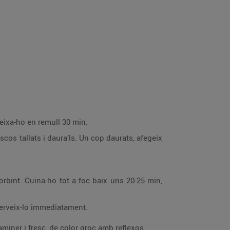
deixa-ho en remull 30 min.
scos tallats i daura’ls. Un cop daurats, afegeix
orbint. Cuina-ho tot a foc baix uns 20-25 min,
 serveix-lo immediatament.
miner i fresc, de color groc amb reflexos