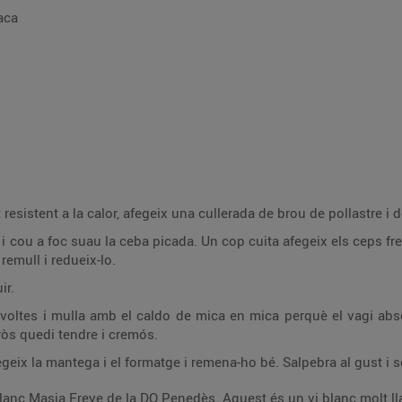
aca
resistent a la calor, afegeix una cullerada de brou de pollastre i 
 i cou a foc suau la ceba picada. Un cop cuita afegeix els ceps fre
remull i redueix-lo.
ir.
de voltes i mulla amb el caldo de mica en mica perquè el vagi abs
rròs quedi tendre i cremós.
afegeix la mantega i el formatge i remena-ho bé. Salpebra al gust i
lanc Masia Freye de la DO Penedès. Aquest és un vi blanc molt lla