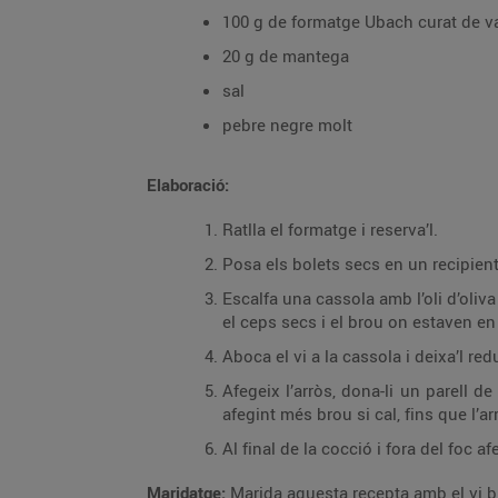
100 g de formatge Ubach curat de v
20 g de mantega
sal
pebre negre molt
Elaboració:
Ratlla el formatge i reserva’l.
Posa els bolets secs en un recipient 
Escalfa una cassola amb l’oli d’oliva
el ceps secs i el brou on estaven en 
Aboca el vi a la cassola i deixa’l redu
Afegeix l’arròs, dona-li un parell 
afegint més brou si cal, fins que l’a
Al final de la cocció i fora del foc 
Maridatge:
Marida aquesta recepta amb el vi b