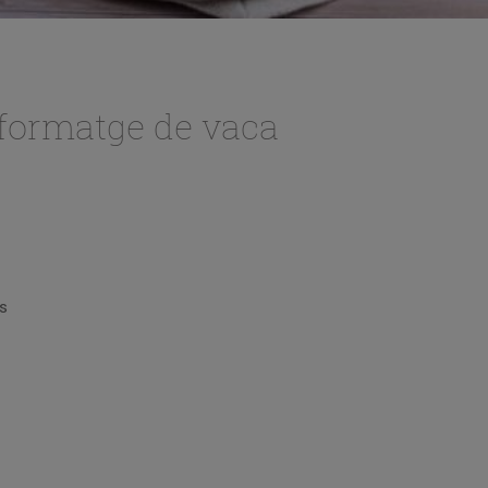
 formatge de vaca
us