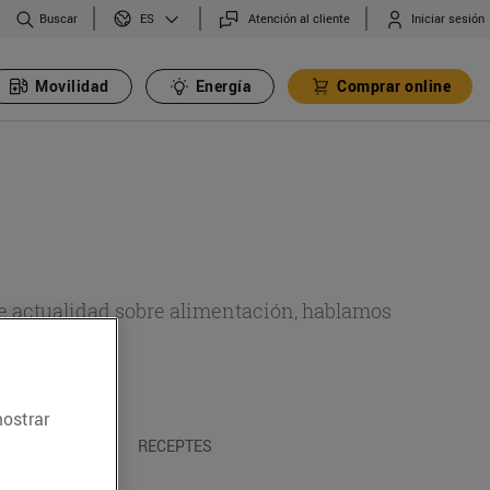
Buscar
Atención al cliente
Iniciar sesión
ES
Movilidad
Energía
Comprar online
de actualidad sobre alimentación, hablamos
emas.
mostrar
A I TRADICIONS
RECEPTES