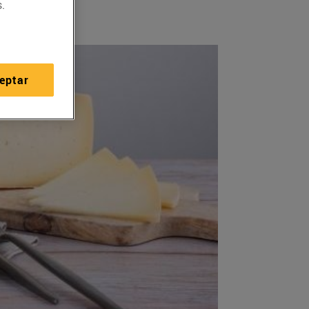
.
eptar