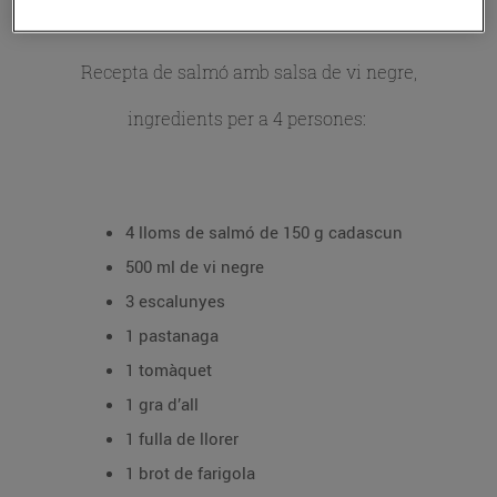
Recepta de salmó amb salsa de vi negre,
ingredients per a 4 persones:
4 lloms de salmó de 150 g cadascun
500 ml de vi negre
3 escalunyes
1 pastanaga
1 tomàquet
1 gra d’all
1 fulla de llorer
1 brot de farigola