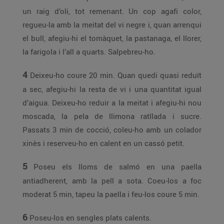
un raig d’oli, tot remenant. Un cop agafi color,
regueu-la amb la meitat del vi negre i, quan arrenqui
el bull, afegiu-hi el tomàquet, la pastanaga, el llorer,
la farigola i l’all a quarts. Salpebreu-ho.
4
Deixeu-ho coure 20 min. Quan quedi quasi reduït
a sec, afegiu-hi la resta de vi i una quantitat igual
d’aigua. Deixeu-ho reduir a la meitat i afegiu-hi nou
moscada, la pela de llimona ratllada i sucre.
Passats 3 min de cocció, coleu-ho amb un colador
xinès i reserveu-ho en calent en un cassó petit.
5
Poseu els lloms de salmó en una paella
antiadherent, amb la pell a sota. Coeu-los a foc
moderat 5 min, tapeu la paella i feu-los coure 5 min.
6
Poseu-los en sengles plats calents.