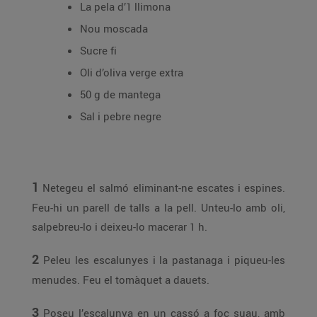
La pela d’1 llimona
Nou moscada
Sucre fi
Oli d’oliva verge extra
50 g de mantega
Sal i pebre negre
1
Netegeu el salmó eliminant-ne escates i espines.
Feu-hi un parell de talls a la pell. Unteu-lo amb oli,
salpebreu-lo i deixeu-lo macerar 1 h.
2
Peleu les escalunyes i la pastanaga i piqueu-les
menudes. Feu el tomàquet a dauets.
3
Poseu l’escalunya en un cassó a foc suau, amb