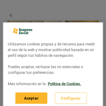
Utilizamos cookies propias y de terceros para medir
el uso de la web y mostrar publicidad basada en un
perfil según tus hábitos de navegación.
Puedes aceptar, rechazar las no esenciales o
RECETAS
configurar tus preferencias.
Sandvitx 'cubanito'
Más información en la
Política de Cookies.
07/abril/2020
Aceptar
Configurar
Res millor que assaborir un bon entrepà mentre