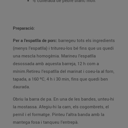
½ cullerada de pebre blanc molt
Preparació:
Per a l’espatlla de porc:
barregeu tots els ingredients
(menys l’espatlla) i tritureu-los bé fins que us quedi
una mescla homogènia. Marineu l’espatlla
desossada amb aquesta barreja, 12 h com a
mínim.Retireu l’espatlla del marinat i coeu-la al forn,
tapada, a 160 ºC, 4 h i 30 min, fins que quedi ben
daurada.
Obriu la barra de pa. En una de les bandes, unteu-hi
la mostassa. Afegiu-hi la carn, els cogombrets, el
pernil i el formatge. Pinteu l’altra banda amb la
mantega fosa i tanqueu l’entrepà.