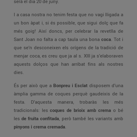
serà el dia 20 de juny.
I a casa nostra no tenim festa que no vagi lligada a
un bon àpat i, si és possible, que sigui dolç que fa
més goig! Així doncs, per celebrar la revetlla de
Sant Joan no falta a cap taula una bona
coca
. Tot i
que se’n desconeixen els orígens de la tradició de
menjar coca, es creu que ja al s. XIII ja s’elaboraven
aquests dolços que han arribat fins als nostres
dies.
És per això que a
Bonpreu i Esclat
disposem d’una
àmplia gamma de coques perquè gaudeixis de la
festa. D’aquesta manera, trobaràs les més
tradicionals: les
coques de brioix amb crema
o bé
les
de fruita confitada
, però també les variants amb
pinyons i crema cremada
.