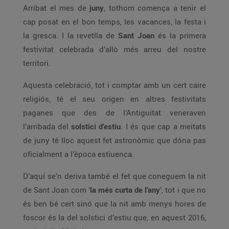
Arribat el mes de
juny
, tothom comença a tenir el
cap posat en el bon temps, les vacances, la festa i
la gresca. I la revetlla de
Sant Joan
és la primera
festivitat celebrada d’allò més arreu del nostre
territori.
Aquesta celebració, tot i comptar amb un cert caire
religiós, té el seu origen en altres festivitats
paganes que des de l’Antiguitat veneraven
l’arribada del
solstici d’estiu
. I és que cap a meitats
de juny té lloc aquest fet astronòmic que dóna pas
oficialment a l’època estiuenca.
D’aquí se’n deriva també el fet que coneguem la nit
de Sant Joan com ‘
la més curta de l’any
’, tot i que no
és ben bé cert sinó que la nit amb menys hores de
foscor és la del solstici d’estiu que, en aquest 2016,