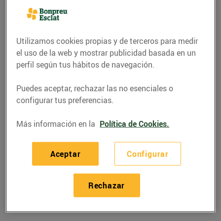
Utilizamos cookies propias y de terceros para medir
el uso de la web y mostrar publicidad basada en un
perfil según tus hábitos de navegación.
Puedes aceptar, rechazar las no esenciales o
configurar tus preferencias.
Más información en la
Política de Cookies.
GASTRONOMÍA Y TRADICIONES
Aceptar
Configurar
Per Sant Joan, que no
falti la coca a taula!
Rechazar
17/junio/2016