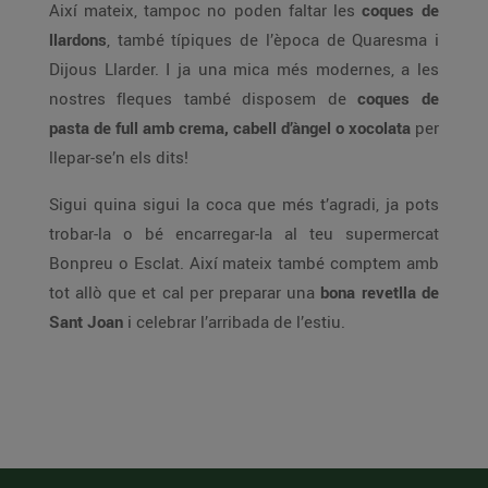
Així mateix, tampoc no poden faltar les
coques de
llardons
, també típiques de l’època de Quaresma i
Dijous Llarder. I ja una mica més modernes, a les
nostres fleques també disposem de
coques de
pasta de full amb crema, cabell d’àngel o xocolata
per
llepar-se’n els dits!
Sigui quina sigui la coca que més t’agradi, ja pots
trobar-la o bé encarregar-la al teu supermercat
Bonpreu o Esclat. Així mateix també comptem amb
tot allò que et cal per preparar una
bona revetlla de
Sant Joan
i celebrar l’arribada de l’estiu.