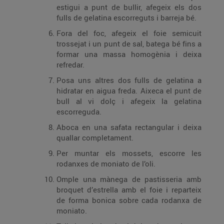
estigui a punt de bullir, afegeix els dos
fulls de gelatina escorreguts i barreja bé.
Fora del foc, afegeix el foie semicuit
trossejat i un punt de sal, batega bé fins a
formar una massa homogènia i deixa
refredar.
Posa uns altres dos fulls de gelatina a
hidratar en aigua freda. Aixeca el punt de
bull al vi dolç i afegeix la gelatina
escorreguda.
Aboca en una safata rectangular i deixa
quallar completament.
Per muntar els mossets, escorre les
rodanxes de moniato de l’oli.
Omple una mànega de pastisseria amb
broquet d’estrella amb el foie i reparteix
de forma bonica sobre cada rodanxa de
moniato.