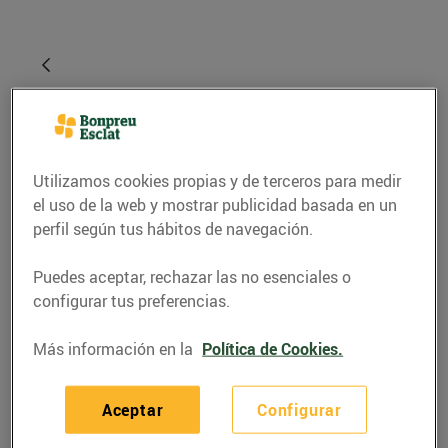
Utilizamos cookies propias y de terceros para medir
el uso de la web y mostrar publicidad basada en un
perfil según tus hábitos de navegación.
Puedes aceptar, rechazar las no esenciales o
RECETAS
configurar tus preferencias.
Snack de moniato i
Más información en la
Política de Cookies.
foie-gras d'ànec amb
gelatina de vi dolç i
Aceptar
Configurar
pinyons