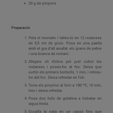
20 g de pinyons
Preparació:
Pela el moniato i talleu-lo en 12 rodanxes
de 0,5 cm de gruix. Posa en una paella
amb el gra d’all aixafat, els grans de pebre
i una branca de romaní.
Afegeix oli d’oliva per just cobrir les
rodanxes i poseu-ho al foc. Deixa que
surtin els primers borbolls, 1 min, i retireu-
ho del foc. Deixa refredar en l’oli.
Torra els pinyons al forn a 180 ºC, 10 min,
treu i deixa refredar.
Posa dos fulls de gelatina a hidratar en
aigua freda.
Escalfa la nata en un cassó fins que