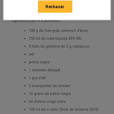
04/diciembre/2021
Rechazar
Ingredients per a 4 persones:
100 g de foie-gras semicuit d’ànec
150 ml de nata líquida 35% MG
4 fulls de gelatina de 2 g cadascun
sal
pebre negre
1 moniato allargat
1 gra d’all
2 branquetes de romaní
10 grans de pebre negre
oli d’oliva verge extra
100 ml de vi dolç (Dolç de Grisena 2019)