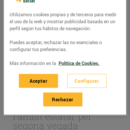
Utilizamos cookies propias y de terceros para medir
el uso de la web y mostrar publicidad basada en un
perfil según tus hábitos de navegación.
Puedes aceptar, rechazar las no esenciales o
configurar tus preferencias.
Más información en la
Política de Cookies.
Aceptar
Configurar
ACTUALIDAD
Som el supermercat
Rechazar
online més barat en
l'àmbit estatal, per
segona vegada