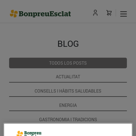
BLOG
TODOS LOS POSTS
ACTUALITAT
CONSELLS I HÀBITS SALUDABLES
ENERGIA
GASTRONOMIA I TRADICIONS
RECEPTES