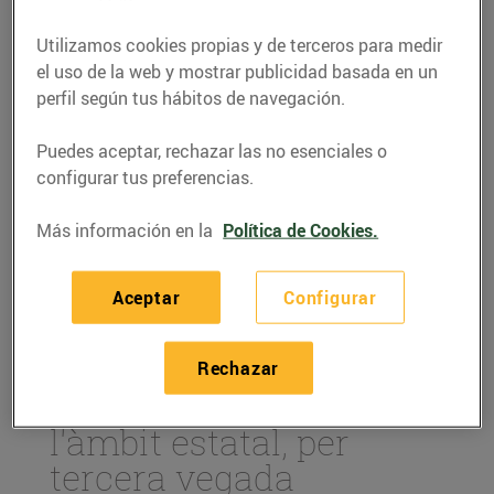
Utilizamos cookies propias y de terceros para medir
el uso de la web y mostrar publicidad basada en un
perfil según tus hábitos de navegación.
Puedes aceptar, rechazar las no esenciales o
configurar tus preferencias.
Más información en la
Política de Cookies.
Aceptar
Configurar
ACTUALIDAD
Som el supermercat
Rechazar
online més barat en
l'àmbit estatal, per
tercera vegada