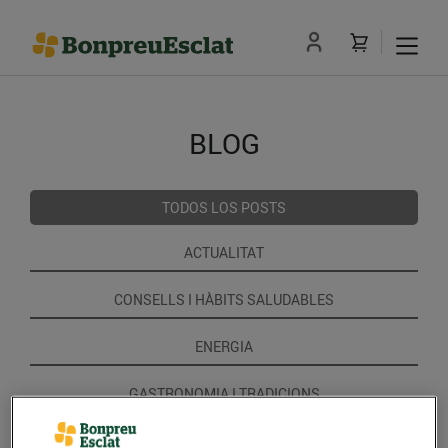
BLOG
TODOS LOS POSTS
ACTUALITAT
CONSELLS I HÀBITS SALUDABLES
ENERGIA
GASTRONOMIA I TRADICIONS
RECEPTES