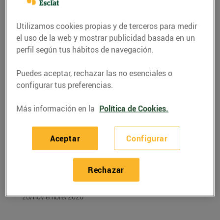
Utilizamos cookies propias y de terceros para medir
el uso de la web y mostrar publicidad basada en un
perfil según tus hábitos de navegación.
Puedes aceptar, rechazar las no esenciales o
configurar tus preferencias.
Más información en la
Política de Cookies.
Aceptar
Configurar
RECETAS
Sopa de mandarina
Rechazar
amb vainilla i magrana
20/noviembre/2020