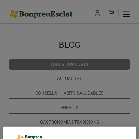
BLOG
TODOS LOS POSTS
ACTUALITAT
CONSELLS I HÀBITS SALUDABLES
ENERGIA
GASTRONOMIA I TRADICIONS
RECEPTES