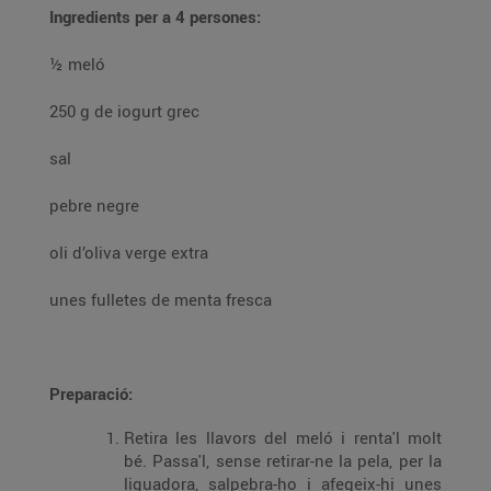
Ingredients per a 4 persones:
½ meló
250 g de iogurt grec
sal
pebre negre
oli d’oliva verge extra
unes fulletes de menta fresca
Preparació:
Retira les llavors del meló i renta'l molt
bé. Passa'l, sense retirar-ne la pela, per la
liquadora, salpebra-ho i afegeix-hi unes