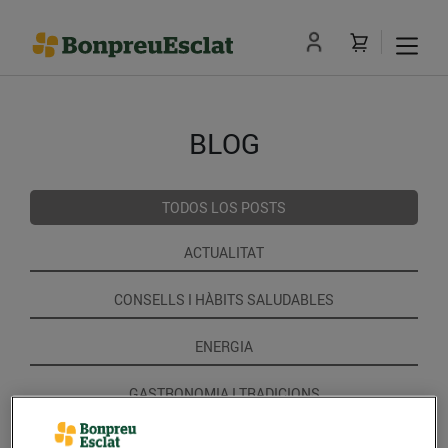
BLOG
TODOS LOS POSTS
ACTUALITAT
CONSELLS I HÀBITS SALUDABLES
ENERGIA
GASTRONOMIA I TRADICIONS
RECEPTES