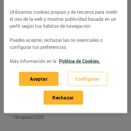
Utilizamos cookies propias y de terceros para medir
el uso de la web y mostrar publicidad basada en un
perfil según tus hábitos de navegación.
Puedes aceptar, rechazar las no esenciales o
configurar tus preferencias.
Más información en la
Política de Cookies.
Aceptar
Configurar
RECETAS
Sopa freda de meló
Rechazar
amb iogurt grec
19/agosto/2020