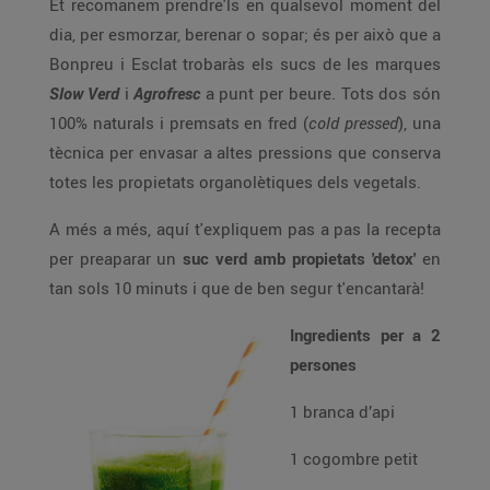
Et recomanem prendre'ls en qualsevol moment del
dia, per esmorzar, berenar o sopar; és per això que a
Bonpreu i Esclat trobaràs els sucs de les marques
Slow Verd
i
Agrofresc
a punt per beure. Tots dos són
100% naturals i premsats en fred (
cold pressed
), una
tècnica per envasar a altes pressions que conserva
totes les propietats organolètiques dels vegetals.
A més a més, aquí t'expliquem pas a pas la recepta
per preaparar un
suc verd amb propietats 'detox'
en
tan sols 10 minuts i que de ben segur t'encantarà!
Ingredients per a 2
persones
1 branca d’api
1 cogombre petit