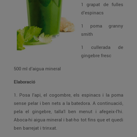
1 grapat de fulles
d’espinacs
1 poma granny
smith
1 cullerada de
gingebre fresc
500 ml d’aigua mineral
Elaboració
1. Posa l’api, el cogombre, els espinacs i la poma
sense pelar i ben nets a la batedora. A continuació,
pela el gingebre, talla’l ben menut i afegeix-l’hi.
Aboca-hi aigua mineral i bat-ho tot fins que et quedi
ben barrejat i trinxat.