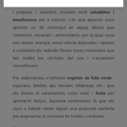
Els
batuts o sucs verds
són fàcils de prendre
i preparar i, sobretot, resulten molt
saludables i
beneficiosos
per a tothom. I és que aquests sucs
aporten un alt contingut en aigua, alhora que
vitamines, minerals i antioxidants, per la qual cosa
ens donen energia, tenen efecte depuratiu i ajuden
a combatre els radicals lliures (unes molècules que
fan malbé les cèl·lules del cos i n'acceleren
l'envelliment.
Per elaborar-los, s'utilitzen
vegetals de fulla verda
-
espinacs, bledes, api, enciam, alfàbrega, etc.- que
els donen el característic color verd, i
fruita
per
aportar-hi dolçor. Aquesta combinació fa que els
sucs o batuts verds siguin una proposta perfecta
per augmentar el comsum de fruites i verdures.