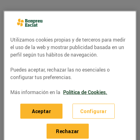
Utilizamos cookies propias y de terceros para medir
el uso de la web y mostrar publicidad basada en un
perfil según tus hábitos de navegación.
Puedes aceptar, rechazar las no esenciales o
configurar tus preferencias.
RECETAS
Más información en la
Política de Cookies.
Sucs verds: salut a
Aceptar
Configurar
glops
03/mayo/2017
Rechazar