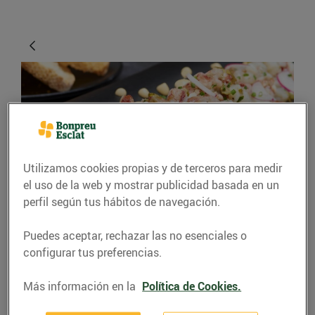
Utilizamos cookies propias y de terceros para medir
el uso de la web y mostrar publicidad basada en un
RECETAS
perfil según tus hábitos de navegación.
Tàrtar de llamàntol
Puedes aceptar, rechazar las no esenciales o
amb oli de bitxo i
configurar tus preferencias.
escalunya amb el suc
Más información en la
Política de Cookies.
dels caps