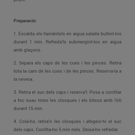
Preparació:
1. Escalda els llamàntols en aigua salada bullint-los
durant 1 min. Refreda’ls submergint-los en aigua
amb glaçons.
2. Separa els caps de les cues i les pinces. Retira
tota la carn de les cues i de les pinces. Reserva-la a
la nevera.
3. Retira el suc dels caps i reserva’l. Posa a confitar
a foc suau totes les closques i els bitxos amb l’oli
durant 15 min.
4. Cola-ho, retira’n les closques i afegeix-hi el suc
dels caps. Confita-ho 5 min més. Deixa-ho refredar.