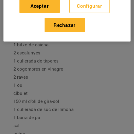
22/diciembre/2020
Aceptar
Configurar
Ingredients per a 4 persones:
Rechazar
2 llamàntols vius
1 bitxo de caiena
2 escalunyes
1 cullerada de tàperes
2 cogombres en vinagre
2 raves
1 ou
cibulet
150 ml d’oli de gira-sol
1 cullerada de suc de llimona
1 barra de pa
sal
pebre