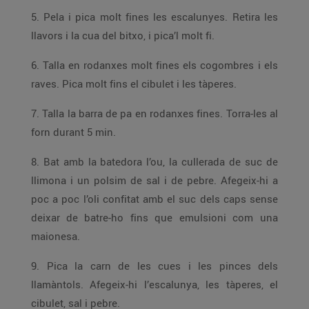
5. Pela i pica molt fines les escalunyes. Retira les
llavors i la cua del bitxo, i pica’l molt fi.
6. Talla en rodanxes molt fines els cogombres i els
raves. Pica molt fins el cibulet i les tàperes.
7. Talla la barra de pa en rodanxes fines. Torra-les al
forn durant 5 min.
8. Bat amb la batedora l’ou, la cullerada de suc de
llimona i un polsim de sal i de pebre. Afegeix-hi a
poc a poc l’oli confitat amb el suc dels caps sense
deixar de batre-ho fins que emulsioni com una
maionesa.
9. Pica la carn de les cues i les pinces dels
llamàntols. Afegeix-hi l’escalunya, les tàperes, el
cibulet, sal i pebre.