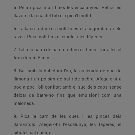
5. Pela i pica molt fines les escalunyes. Retira les
llavors i la cua del bitxo, i pica’l molt fi.
6. Talla en rodanxes molt fines els cogombres i els
raves. Pica molt fins el cibulet i les tàperes.
7. Talla la barra de pa en rodanxes fines. Torra-les al
forn durant 5 min.
8. Bat amb la batedora l’ou, la cullerada de suc de
llimona i un polsim de sal i de pebre. Afegeix-hi a
poc a poc l’oli confitat amb el suc dels caps sense
deixar de batre-ho fins que emulsioni com una
maionesa.
9. Pica la carn de les cues i les pinces dels
llamàntols. Afegeix-hi l’escalunya, les tàperes, el
cibulet, sal i pebre.