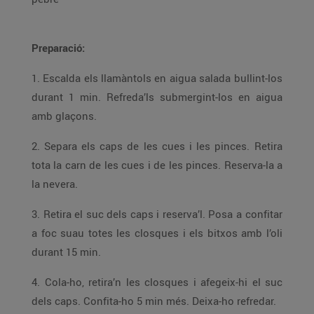
Preparació:
1. Escalda els llamàntols en aigua salada bullint-los
durant 1 min. Refreda’ls submergint-los en aigua
amb glaçons.
2. Separa els caps de les cues i les pinces. Retira
tota la carn de les cues i de les pinces. Reserva-la a
la nevera.
3. Retira el suc dels caps i reserva’l. Posa a confitar
a foc suau totes les closques i els bitxos amb l’oli
durant 15 min.
4. Cola-ho, retira’n les closques i afegeix-hi el suc
dels caps. Confita-ho 5 min més. Deixa-ho refredar.