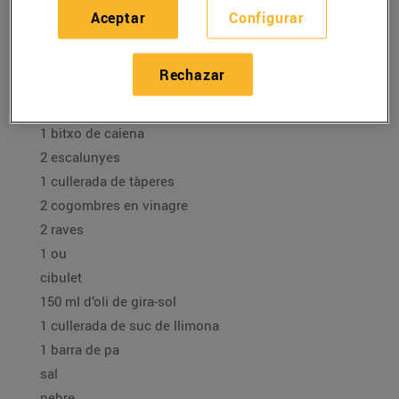
22/diciembre/2020
Aceptar
Configurar
Ingredients per a 4 persones:
Rechazar
2 llamàntols vius
1 bitxo de caiena
2 escalunyes
1 cullerada de tàperes
2 cogombres en vinagre
2 raves
1 ou
cibulet
150 ml d’oli de gira-sol
1 cullerada de suc de llimona
1 barra de pa
sal
pebre