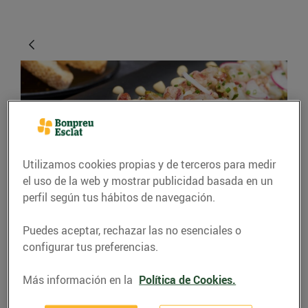
Utilizamos cookies propias y de terceros para medir
el uso de la web y mostrar publicidad basada en un
RECETAS
perfil según tus hábitos de navegación.
Tàrtar de llamàntol
Puedes aceptar, rechazar las no esenciales o
amb oli de bitxo i
configurar tus preferencias.
escalunya amb el suc
Más información en la
Política de Cookies.
dels caps