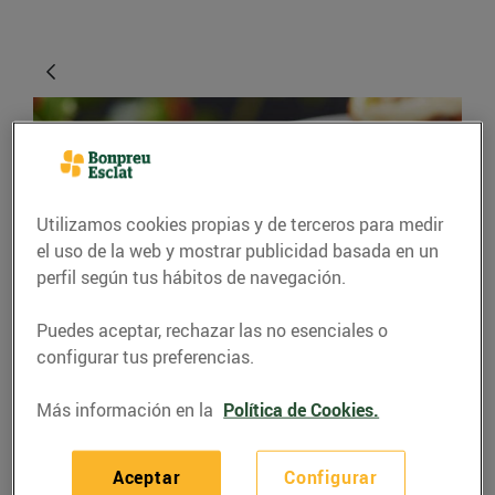
Utilizamos cookies propias y de terceros para medir
el uso de la web y mostrar publicidad basada en un
perfil según tus hábitos de navegación.
RECETAS
Puedes aceptar, rechazar las no esenciales o
configurar tus preferencias.
Timbal de poma
caramel·litzada amb
Más información en la
Política de Cookies.
formatge de cabra i
menta
Aceptar
Configurar