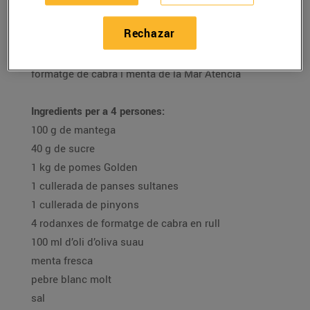
16/diciembre/2020
Rechazar
Recepta de timbal de poma carame·litzada amb
formatge de cabra i menta de la Mar Atencia
Ingredients per a 4 persones:
100 g de mantega
40 g de sucre
1 kg de pomes Golden
1 cullerada de panses sultanes
1 cullerada de pinyons
4 rodanxes de formatge de cabra en rull
100 ml d’oli d’oliva suau
menta fresca
pebre blanc molt
sal