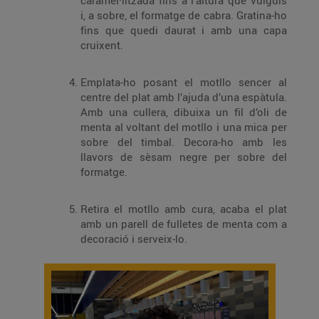
caramel·litzada fins a l’altura que vulguis
i, a sobre, el formatge de cabra. Gratina-ho
fins que quedi daurat i amb una capa
cruixent.
Emplata-ho posant el motllo sencer al
centre del plat amb l’ajuda d’una espàtula.
Amb una cullera, dibuixa un fil d’oli de
menta al voltant del motllo i una mica per
sobre del timbal. Decora-ho amb les
llavors de sèsam negre per sobre del
formatge.
Retira el motllo amb cura, acaba el plat
amb un parell de fulletes de menta com a
decoració i serveix-lo.