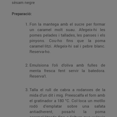
sèsam negre
Preparació:
Fon la mantega amb el sucre per formar
un caramel molt suau. Afegeix-hi les
pomes pelades i tallades, les panses i els
pinyons. Cou-ho fins que la poma
caramel·litzi. Afegeix-hi sal i pebre blanc.
Reserva-ho.
Emulsiona l’oli d’oliva amb fulles de
menta fresca fent servir la batedora.
Reserva’l.
Talla el rull de cabra a rodanxes de la
mida d’un dit i mig. Preescalfa el forn amb
el gratinador a 180 °C. Col·loca un motllo
rodó d’emplatar sobre una safata
antiadherent, posa-hi la poma