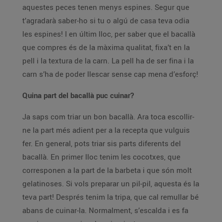
aquestes peces tenen menys espines. Segur que
t’agradarà saber-ho si tu o algú de casa teva odia
les espines! I en últim lloc, per saber que el bacallà
que compres és de la màxima qualitat, fixa’t en la
pell i la textura de la carn. La pell ha de ser fina i la
carn s’ha de poder llescar sense cap mena d’esforç!
Quina part del bacallà puc cuinar?
Ja saps com triar un bon bacallà. Ara toca escollir-
ne la part més adient per a la recepta que vulguis
fer. En general, pots triar sis parts diferents del
bacallà. En primer lloc tenim les cocotxes, que
corresponen a la part de la barbeta i que són molt
gelatinoses. Si vols preparar un pil-pil, aquesta és la
teva part! Després tenim la tripa, que cal remullar bé
abans de cuinar-la. Normalment, s’escalda i es fa