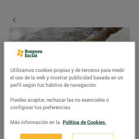
Utilizamos cookies propias y de terceros para medir
el uso de la web y mostrar publicidad basada en un
perfil según tus hábitos de navegación.
CONSEJOS Y HÁBITOS SALUDABLES
Puedes aceptar, rechazar las no esenciales o
Tot el que has de saber
configurar tus preferencias.
del bacallà, el rei de la
Quaresma
Más información en la
Política de Cookies.
09/abril/2020