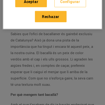
Aceptar
Configurar
És un dels peixos més consumits al nostre país,
Rechazar
especialment per Quaresma i Setmana Santa.
T’expliquem com el pots triar i cuinar!
Sabies que l’ofici de bacallaner és gairebé exclusiu
de Catalunya? Això ja dona una pista de la
importància que ha tingut i encara té aquest peix, a
la nostra cuina. El bacallà és un peix de color
verdós amb el cap i els ulls grossos. Li agraden les
aigües fredes i, en comptes de caçar, prefereix
esperar que li caigui el menjar que li arriba de la
superfície. Com que no s’esforça gaire, la seva carn
té una textura molt suau.
Per què mengem tant bacallà?
Amb el que t’acabem de dir ja hauràs endevinat que