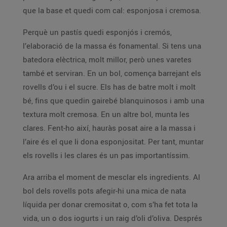
que la base et quedi com cal: esponjosa i cremosa.
Perquè un pastís quedi esponjós i cremós,
l’elaboració de la massa és fonamental. Si tens una
batedora elèctrica, molt millor, però unes varetes
també et serviran. En un bol, comença barrejant els
rovells d’ou i el sucre. Els has de batre molt i molt
bé, fins que quedin gairebé blanquinosos i amb una
textura molt cremosa. En un altre bol, munta les
clares. Fent-ho així, hauràs posat aire a la massa i
l’aire és el que li dona esponjositat. Per tant, muntar
els rovells i les clares és un pas importantíssim.
Ara arriba el moment de mesclar els ingredients. Al
bol dels rovells pots afegir-hi una mica de nata
líquida per donar cremositat o, com s’ha fet tota la
vida, un o dos iogurts i un raig d’oli d’oliva. Després