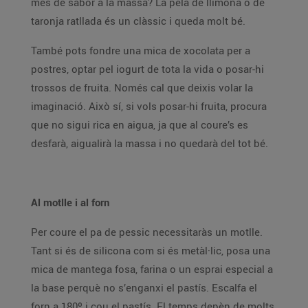
més de sabor a la massa? La pela de llimona o de
taronja ratllada és un clàssic i queda molt bé.
També pots fondre una mica de xocolata per a
postres, optar pel iogurt de tota la vida o posar-hi
trossos de fruita. Només cal que deixis volar la
imaginació. Això sí, si vols posar-hi fruita, procura
que no sigui rica en aigua, ja que al coure’s es
desfarà, aigualirà la massa i no quedarà del tot bé.
Al motlle i al forn
Per coure el pa de pessic necessitaràs un motlle.
Tant si és de silicona com si és metàl·lic, posa una
mica de mantega fosa, farina o un esprai especial a
la base perquè no s’enganxi el pastís. Escalfa el
forn a 180º i cou el pastís. El temps depèn de molts