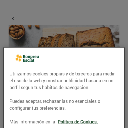
Utilizamos cookies propias y de terceros para medir
el uso de la web y mostrar publicidad basada en un
CONSEJOS Y HÁBITOS SALUDABLES
perfil según tus hábitos de navegación.
Trucs i consells per fer
Puedes aceptar, rechazar las no esenciales o
un bon pastís
configurar tus preferencias.
24/abril/2020
Más información en la
Política de Cookies.