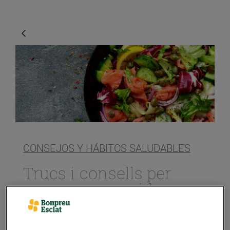
CONSEJOS Y HÁBITOS SALUDABLES
Trucs i consells per
preparar amanides
molt variades
15/julio/2020