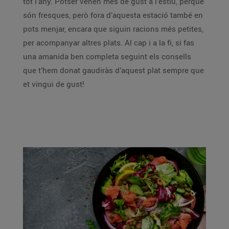
tot l’any. Potser venen més de gust a l’estiu, perquè
són fresques, però fora d’aquesta estació també en
pots menjar, encara que siguin racions més petites,
per acompanyar altres plats. Al cap i a la fi, si fas
una amanida ben completa seguint els consells
que t’hem donat gaudiràs d’aquest plat sempre que
et vingui de gust!