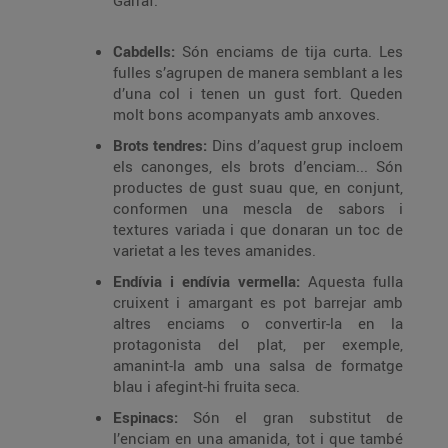
Garraf.
Cabdells:
Són enciams de tija curta. Les
fulles s’agrupen de manera semblant a les
d’una col i tenen un gust fort. Queden
molt bons acompanyats amb anxoves.
Brots tendres:
Dins d’aquest grup incloem
els canonges, els brots d’enciam... Són
productes de gust suau que, en conjunt,
conformen una mescla de sabors i
textures variada i que donaran un toc de
varietat a les teves amanides.
Endívia i endívia vermella:
Aquesta fulla
cruixent i amargant es pot barrejar amb
altres enciams o convertir-la en la
protagonista del plat, per exemple,
amanint-la amb una salsa de formatge
blau i afegint-hi fruita seca.
Espinacs:
Són el gran substitut de
l’enciam en una amanida, tot i que també