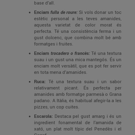
base d’all.
Enciam
fulla de roure:
Si vols donar un toc
estètic personal a les teves amanides,
aquesta varietat de color morat és
perfecta. Té una consistència ferma i un
gust dolcenc, que combina molt bé amb
formatges i fruites.
Enciam
trocadero o francès:
Té una textura
suau i un gust una mica mantegós. És un
enciam molt versàtil, que es pot fer servir
en tota mena d’amanides.
Ruca:
Té una textura suau i un sabor
relativament picant. És perfecta per
amanides amb formatge parmesà o Grana
padano. A Itàlia, és habitual afegir-la a les
pizzes, un cop cuites.
Escarola:
Destaca pel gust amarg i és un
ingredient fonamental de l’amanida de
xató, un plat molt típic del Penedès i el