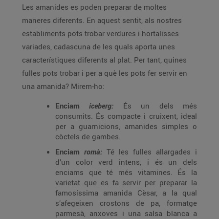
Les amanides es poden preparar de moltes
maneres diferents. En aquest sentit, als nostres
establiments pots trobar verdures i hortalisses
variades, cadascuna de les quals aporta unes
característiques diferents al plat. Per tant, quines
fulles pots trobar i per a què les pots fer servir en
una amanida? Mirem-ho:
Enciam
iceberg:
És un dels més
consumits. És compacte i cruixent, ideal
per a guarnicions, amanides simples o
còctels de gambes.
Enciam
romà:
Té les fulles allargades i
d’un color verd intens, i és un dels
enciams que té més vitamines. És la
varietat que es fa servir per preparar la
famosíssima amanida Cèsar, a la qual
s’afegeixen crostons de pa, formatge
parmesà, anxoves i una salsa blanca a