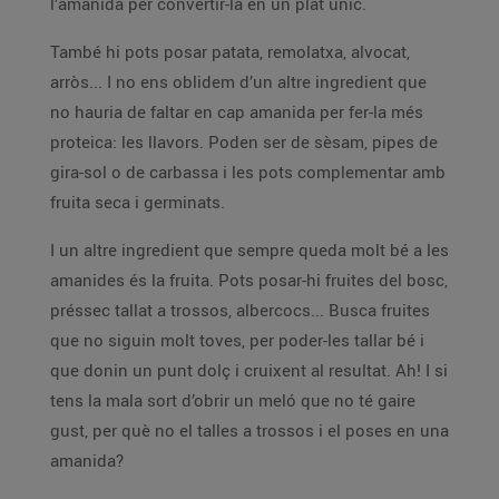
l’amanida per convertir-la en un plat únic.
També hi pots posar patata, remolatxa, alvocat,
arròs... I no ens oblidem d’un altre ingredient que
no hauria de faltar en cap amanida per fer-la més
proteica: les llavors. Poden ser de sèsam, pipes de
gira-sol o de carbassa i les pots complementar amb
fruita seca i germinats.
I un altre ingredient que sempre queda molt bé a les
amanides és la fruita. Pots posar-hi fruites del bosc,
préssec tallat a trossos, albercocs... Busca fruites
que no siguin molt toves, per poder-les tallar bé i
que donin un punt dolç i cruixent al resultat. Ah! I si
tens la mala sort d’obrir un meló que no té gaire
gust, per què no el talles a trossos i el poses en una
amanida?